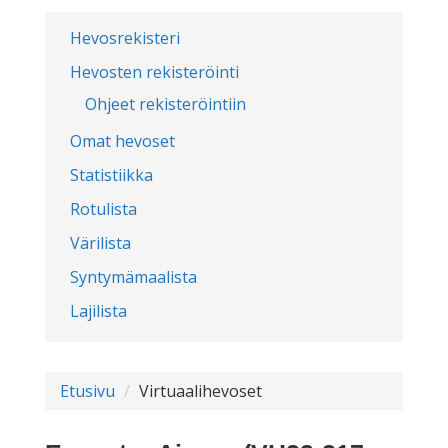
Hevosrekisteri
Hevosten rekisteröinti
Ohjeet rekisteröintiin
Omat hevoset
Statistiikka
Rotulista
Värilista
Syntymämaalista
Lajilista
Etusivu
Virtuaalihevoset