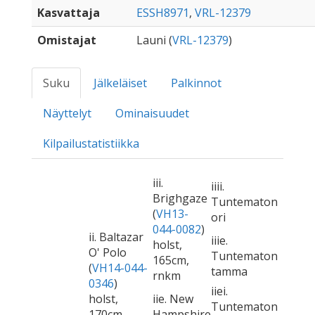
Kasvattaja
ESSH8971
,
VRL-12379
Omistajat
Launi (
VRL-12379
)
Suku
Jälkeläiset
Palkinnot
Näyttelyt
Ominaisuudet
Kilpailustatistiikka
iii.
iiii.
Brighgaze
Tuntematon
(
VH13-
ori
044-0082
)
ii. Baltazar
iiie.
holst,
O' Polo
Tuntematon
165cm,
(
VH14-044-
tamma
rnkm
0346
)
iiei.
holst,
iie. New
Tuntematon
170cm
Hampshire