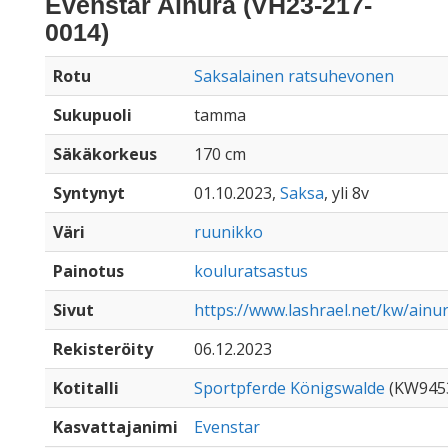
Evenstar Ainura (VH23-217-
0014)
Rotu
Saksalainen ratsuhevonen
Sukupuoli
tamma
Säkäkorkeus
170 cm
Syntynyt
01.10.2023,
Saksa
, yli 8v
Väri
ruunikko
Painotus
kouluratsastus
Sivut
https://www.lashrael.net/kw/ainu
Rekisteröity
06.12.2023
Kotitalli
Sportpferde Königswalde
(KW945
Kasvattajanimi
Evenstar