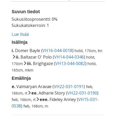
Suvun tiedot
Sukusiitosprosentti: 0%
Sukukatokerroin: 1
Lue lisää
Isälinja
i.
Domer Bayle (
VH16-044-0018
)
holst, 170cm, trn
ii.
Baltazar O' Polo (
VH14-044-0346
)
holst,
iii.
Brighgaze (
VH13-044-0082
)
170cm
holst,
165cm, rnkm
Emälinja
e.
Valmaryan Aravae (
VH22-031-0191
)
fwb,
ee.
Adharie Story (
VH22-031-0190
)
166cm, rt
eee.
Fideley Anney (
VH15-031-
fwb, 166cm, rt
0538
)
fwb, 168cm, rn