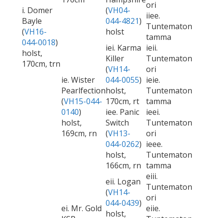
ori
i. Domer
(
VH04-
iiee.
Bayle
044-4821
)
Tuntematon
(
VH16-
holst
tamma
044-0018
)
iei. Karma
ieii.
holst,
Killer
Tuntematon
170cm, trn
(
VH14-
ori
ie. Wister
044-0055
)
ieie.
Pearlfection
holst,
Tuntematon
(
VH15-044-
170cm, rt
tamma
0140
)
iee. Panic
ieei.
holst,
Switch
Tuntematon
169cm, rn
(
VH13-
ori
044-0262
)
ieee.
holst,
Tuntematon
166cm, rn
tamma
eiii.
eii. Logan
Tuntematon
(
VH14-
ori
044-0439
)
ei. Mr. Gold
eiie.
holst,