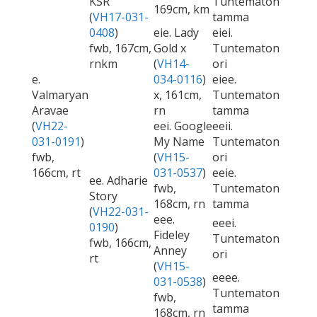
KSR
Tuntematon
169cm, km
(
VH17-031-
tamma
0408
)
eie. Lady
eiei.
fwb, 167cm,
Gold x
Tuntematon
rnkm
(
VH14-
ori
e.
034-0116
)
eiee.
Valmaryan
x, 161cm,
Tuntematon
Aravae
rn
tamma
(
VH22-
eei. Google
eeii.
031-0191
)
My Name
Tuntematon
fwb,
(
VH15-
ori
166cm, rt
031-0537
)
eeie.
ee. Adharie
fwb,
Tuntematon
Story
168cm, rn
tamma
(
VH22-031-
eee.
eeei.
0190
)
Fideley
Tuntematon
fwb, 166cm,
Anney
ori
rt
(
VH15-
eeee.
031-0538
)
Tuntematon
fwb,
tamma
168cm, rn