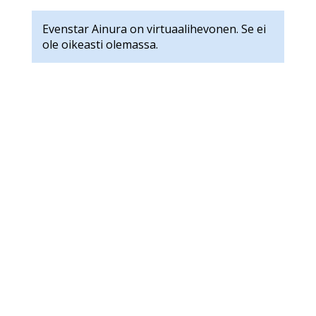
Evenstar Ainura on virtuaalihevonen. Se ei
ole oikeasti olemassa.