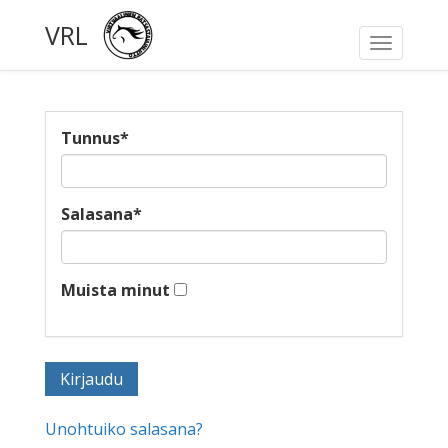
VRL
Toggle
navigati
Tunnus
*
Salasana
*
Muista minut
Unohtuiko salasana?