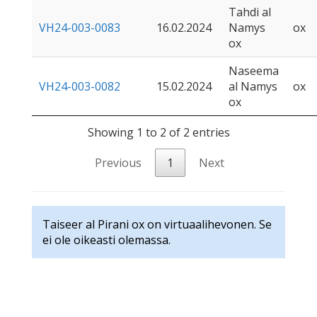
Tahdi al
VH24-003-0083
16.02.2024
Namys
ox
ox
Naseema
VH24-003-0082
15.02.2024
al Namys
ox
ox
Showing 1 to 2 of 2 entries
Previous
1
Next
Taiseer al Pirani ox on virtuaalihevonen. Se
ei ole oikeasti olemassa.