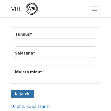
VRL
Toggle
navigati
Tunnus
*
Salasana
*
Muista minut
Unohtuiko salasana?