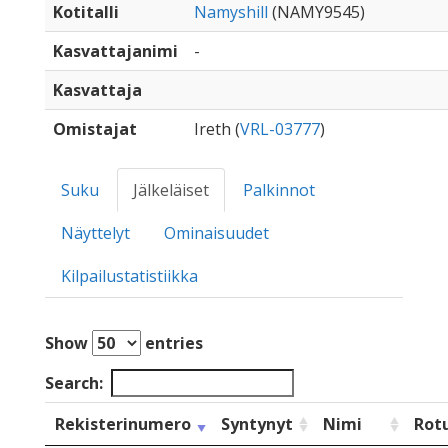
Kotitalli
Namyshill
(NAMY9545)
Kasvattajanimi
-
Kasvattaja
Omistajat
Ireth (
VRL-03777
)
Suku
Jälkeläiset
Palkinnot
Näyttelyt
Ominaisuudet
Kilpailustatistiikka
Show
entries
Search:
Rekisterinumero
Syntynyt
Nimi
Rot