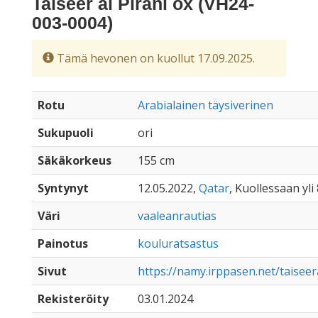
Taiseer al Pirani ox (VH24-
003-0004)
Tämä hevonen on kuollut 17.09.2025.
Rotu
Arabialainen täysiverinen
Sukupuoli
ori
Säkäkorkeus
155 cm
Syntynyt
12.05.2022,
Qatar
, Kuollessaan yli
Väri
vaaleanrautias
Painotus
kouluratsastus
Sivut
https://namy.irppasen.net/taiseer
Rekisteröity
03.01.2024