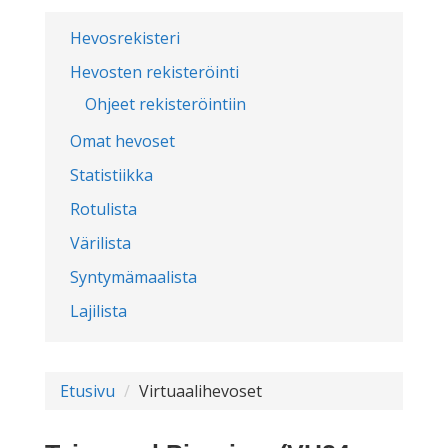
Hevosrekisteri
Hevosten rekisteröinti
Ohjeet rekisteröintiin
Omat hevoset
Statistiikka
Rotulista
Värilista
Syntymämaalista
Lajilista
Etusivu
Virtuaalihevoset