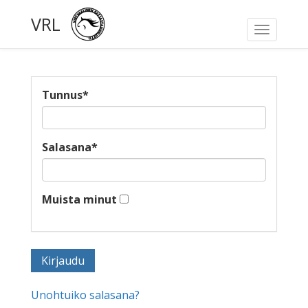
VRL
Toggle
navigati
Tunnus
*
Salasana
*
Muista minut
Unohtuiko salasana?