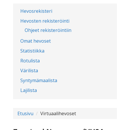
Hevosrekisteri
Hevosten rekisteröinti
Ohjeet rekisteröintiin
Omat hevoset
Statistiikka
Rotulista
Värilista
Syntymämaalista
Lajilista
Etusivu
Virtuaalihevoset