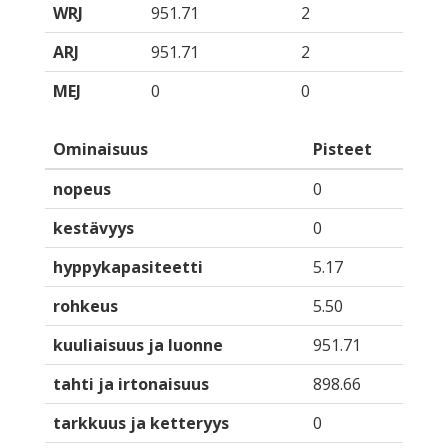
WRJ
951.71
2
ARJ
951.71
2
MEJ
0
0
Ominaisuus
Pisteet
nopeus
0
kestävyys
0
hyppykapasiteetti
5.17
rohkeus
5.50
kuuliaisuus ja luonne
951.71
tahti ja irtonaisuus
898.66
tarkkuus ja ketteryys
0