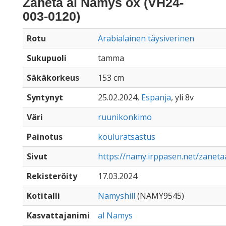
Zaneta al Namys ox (VH24-
003-0120)
Rotu
Arabialainen täysiverinen
Sukupuoli
tamma
Säkäkorkeus
153 cm
Syntynyt
25.02.2024,
Espanja
, yli 8v
Väri
ruunikonkimo
Painotus
kouluratsastus
Sivut
https://namy.irppasen.net/zanet
Rekisteröity
17.03.2024
Kotitalli
Namyshill
(NAMY9545)
Kasvattajanimi
al Namys