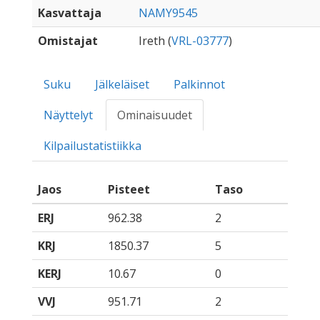
Kasvattaja
NAMY9545
Omistajat
Ireth (
VRL-03777
)
Suku
Jälkeläiset
Palkinnot
Näyttelyt
Ominaisuudet
Kilpailustatistiikka
Jaos
Pisteet
Taso
ERJ
962.38
2
KRJ
1850.37
5
KERJ
10.67
0
VVJ
951.71
2