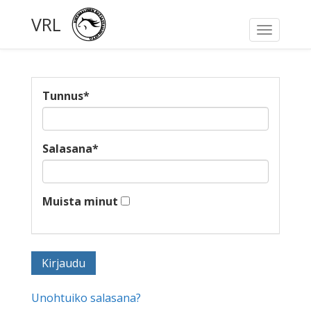
VRL
Toggle
navigati
Tunnus
*
Salasana
*
Muista minut
Unohtuiko salasana?