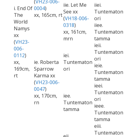
(
VH23-006-
iie. Let Me
iiei.
i. End Of
0004
)
See xx
Tuntematon
The
xx, 165cm, rt
(
VH18-006-
ori
World
0318
)
iiee.
Namys
xx, 161cm,
Tuntematon
xx
mrn
tamma
(
VH23-
ieii.
006-
Tuntematon
0112
)
iei.
ori
xx,
ie. Roberta
Tuntematon
ieie.
169cm,
Sparrow
ori
Tuntematon
rt
Karma xx
tamma
(
VH23-006-
ieei.
0047
)
Tuntematon
xx, 170cm,
iee.
ori
rn
Tuntematon
ieee.
tamma
Tuntematon
tamma
eiii.
Tuntematon
eii.