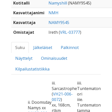
Kotitalli
Namyshill
(NAMY9545)
Kasvattajanimi
NMH
Kasvattaja
NAMY9545
Omistajat
Ireth (
VRL-03777
)
Suku
Jälkeläiset
Palkinnot
Näyttelyt
Ominaisuudet
Kilpailustatistiikka
iii.
iiii.
Sarcastrophe
Tuntematon
(
VH21-006-
ori
0072
)
iiie.
ii. Doomsday
xx, 168cm,
Tuntematon
Namys xx
rtkm
tamma