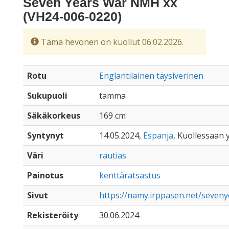
Seven Years War NMH xx
(VH24-006-0220)
Tämä hevonen on kuollut 06.02.2026.
Rotu
Englantilainen täysiverinen
Sukupuoli
tamma
Säkäkorkeus
169 cm
Syntynyt
14.05.2024,
Espanja
, Kuollessaan y
Väri
rautias
Painotus
kenttäratsastus
Sivut
https://namy.irppasen.net/seve
Rekisteröity
30.06.2024