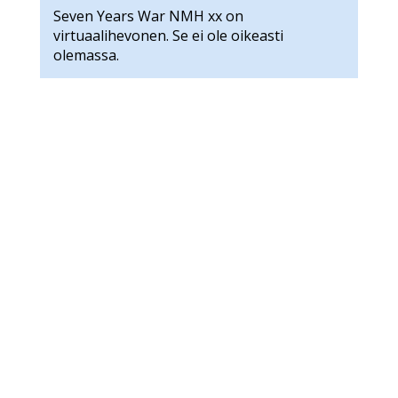
Seven Years War NMH xx on
virtuaalihevonen. Se ei ole oikeasti
olemassa.