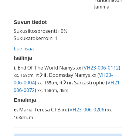
Tuntematon
tamma
Suvun tiedot
Sukusiitosprosentti: 0%
Sukukatokerroin: 1
Lue lisää
Isälinja
i.
End Of The World Namys xx (
VH23-006-0112
)
ii.
Doomsday Namys xx (
VH23-
xx, 169cm, rt
006-0004
)
iii.
Sarcastrophe (
VH21-
xx, 165cm, rt
006-0072
)
xx, 168cm, rtkm
Emälinja
e.
Maria Teresa CTB xx (
VH23-006-0206
)
xx,
168cm, rn