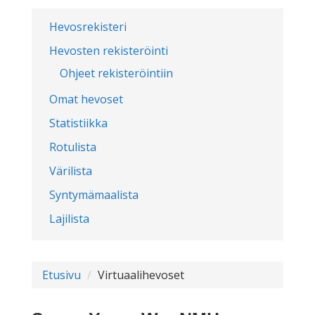
Hevosrekisteri
Hevosten rekisteröinti
Ohjeet rekisteröintiin
Omat hevoset
Statistiikka
Rotulista
Värilista
Syntymämaalista
Lajilista
Etusivu
Virtuaalihevoset