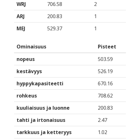
WRJ
706.58
2
ARJ
200.83
1
MEJ
529.37
1
Ominaisuus
Pisteet
nopeus
503.59
kestävyys
526.19
hyppykapasiteetti
670.16
rohkeus
708.62
kuuliaisuus ja luonne
200.83
tahti ja irtonaisuus
2.47
tarkkuus ja ketteryys
1.02