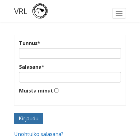
VRL
Toggle
navigati
Tunnus
*
Salasana
*
Muista minut
Unohtuiko salasana?