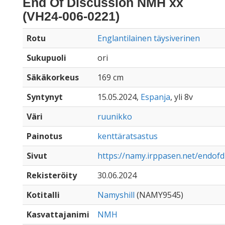
End Of Discussion NMH xx
(VH24-006-0221)
Rotu
Englantilainen täysiverinen
Sukupuoli
ori
Säkäkorkeus
169 cm
Syntynyt
15.05.2024,
Espanja
, yli 8v
Väri
ruunikko
Painotus
kenttäratsastus
Sivut
https://namy.irppasen.net/endof
Rekisteröity
30.06.2024
Kotitalli
Namyshill
(NAMY9545)
Kasvattajanimi
NMH