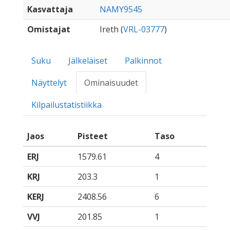
Kasvattaja
NAMY9545
Omistajat
Ireth (
VRL-03777
)
Suku
Jälkeläiset
Palkinnot
Näyttelyt
Ominaisuudet
Kilpailustatistiikka
Jaos
Pisteet
Taso
ERJ
1579.61
4
KRJ
203.3
1
KERJ
2408.56
6
VVJ
201.85
1