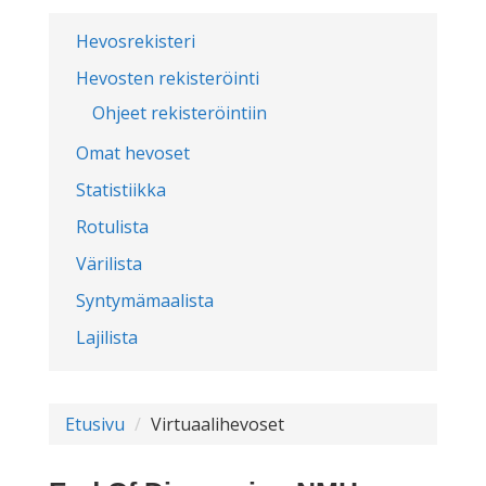
Hevosrekisteri
Hevosten rekisteröinti
Ohjeet rekisteröintiin
Omat hevoset
Statistiikka
Rotulista
Värilista
Syntymämaalista
Lajilista
Etusivu
Virtuaalihevoset