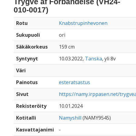
Trygve af Forbandelse (VH24-
010-0017)
Rotu
Knabstrupinhevonen
Sukupuoli
ori
Säkäkorkeus
159 cm
Syntynyt
10.03.2022,
Tanska
, yli 8v
Väri
Painotus
esteratsastus
Sivut
https://namy.irppasen.net/trygve
Rekisteröity
10.01.2024
Kotitalli
Namyshill
(NAMY9545)
Kasvattajanimi
-