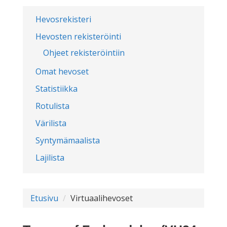
Hevosrekisteri
Hevosten rekisteröinti
Ohjeet rekisteröintiin
Omat hevoset
Statistiikka
Rotulista
Värilista
Syntymämaalista
Lajilista
Etusivu
Virtuaalihevoset