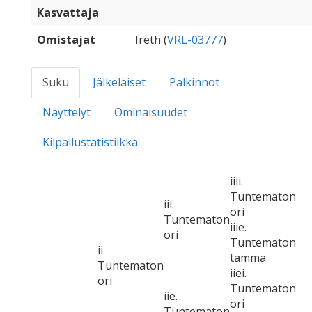
Kasvattaja
Omistajat
Ireth (
VRL-03777
)
Suku
Jälkeläiset
Palkinnot
Näyttelyt
Ominaisuudet
Kilpailustatistiikka
iiii.
Tuntematon
iii.
ori
Tuntematon
iiie.
ori
Tuntematon
ii.
tamma
Tuntematon
iiei.
ori
Tuntematon
iie.
ori
Tuntematon