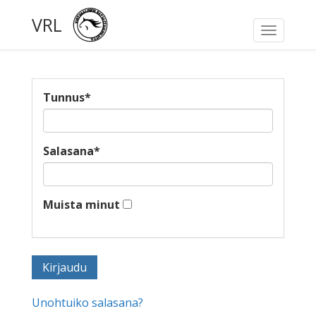
VRL
Toggle
navigati
Tunnus
*
Salasana
*
Muista minut
Unohtuiko salasana?