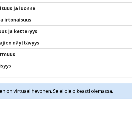
isuus ja luonne
ja irtonaisuus
us ja ketteryys
ajien näyttävyys
armuus
isyys
en on virtuaalihevonen. Se ei ole oikeasti olemassa.