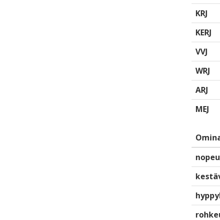
KRJ
KERJ
VVJ
WRJ
ARJ
MEJ
Omina
nopeu
kestä
hyppy
rohke