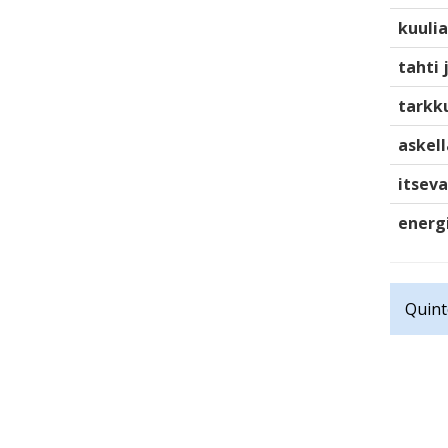
kuulia
tahti 
tarkku
askell
itsev
energ
Quint