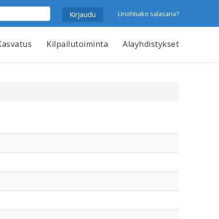
Unohtuiko salasana?
Kasvatus
Kilpailutoiminta
Alayhdistykset