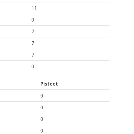
11
0
7
7
7
0
Pisteet
0
0
0
0