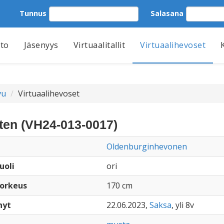
Tunnus
Salasana
tto
Jäsenyys
Virtuaalitallit
Virtuaalihevoset
vu
Virtuaalihevoset
ten (VH24-013-0017)
Oldenburginhevonen
uoli
ori
orkeus
170 cm
nyt
22.06.2023,
Saksa
, yli 8v