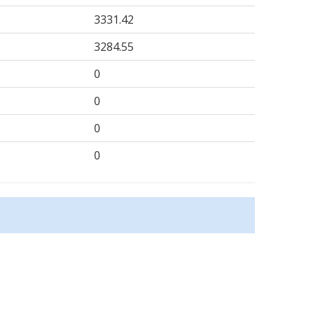
3331.42
3284.55
0
0
0
0