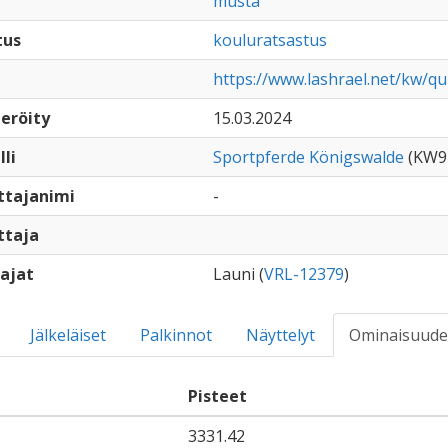
musta
tus
kouluratsastus
https://www.lashrael.net/kw/qu
eröity
15.03.2024
lli
Sportpferde Königswalde
(KW9
ttajanimi
-
ttaja
ajat
Launi (
VRL-12379
)
Jälkeläiset
Palkinnot
Näyttelyt
Ominaisuude
Pisteet
3331.42