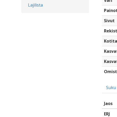
Väri
Lajilista
Paino
Sivut
Rekist
Kotita
Kasva
Kasva
Omist
Suku
Jaos
ERJ