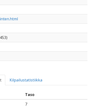
inten.html
453)
t
Kilpailustatistiikka
Taso
7