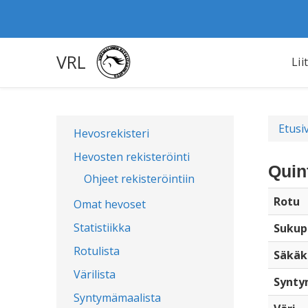
VRL
Lii
Etusi
Hevosrekisteri
Hevosten rekisteröinti
Quin
Ohjeet rekisteröintiin
Rotu
Omat hevoset
Statistiikka
Sukup
Rotulista
Säkäk
Värilista
Synty
Syntymämaalista