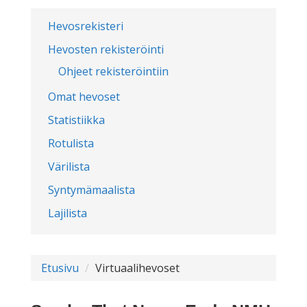
Hevosrekisteri
Hevosten rekisteröinti
Ohjeet rekisteröintiin
Omat hevoset
Statistiikka
Rotulista
Värilista
Syntymämaalista
Lajilista
Etusivu
Virtuaalihevoset