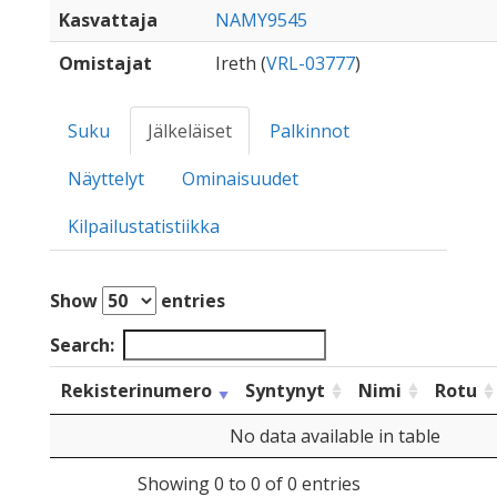
Kasvattaja
NAMY9545
Omistajat
Ireth (
VRL-03777
)
Suku
Jälkeläiset
Palkinnot
Näyttelyt
Ominaisuudet
Kilpailustatistiikka
Show
entries
Search:
Rekisterinumero
Syntynyt
Nimi
Rotu
No data available in table
Showing 0 to 0 of 0 entries