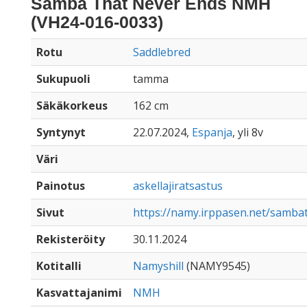
Samba That Never Ends NMH
(VH24-016-0033)
Rotu
Saddlebred
Sukupuoli
tamma
Säkäkorkeus
162 cm
Syntynyt
22.07.2024,
Espanja
, yli 8v
Väri
Painotus
askellajiratsastus
Sivut
https://namy.irppasen.net/samb
Rekisteröity
30.11.2024
Kotitalli
Namyshill
(NAMY9545)
Kasvattajanimi
NMH