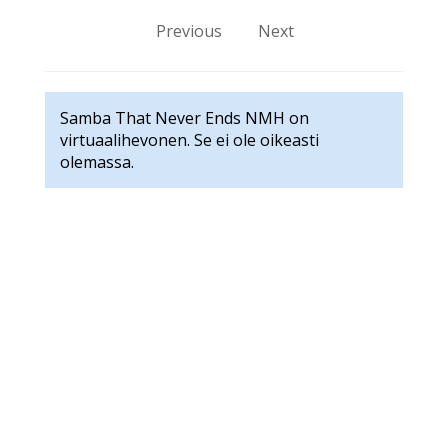
Previous
Next
Samba That Never Ends NMH on
virtuaalihevonen. Se ei ole oikeasti
olemassa.