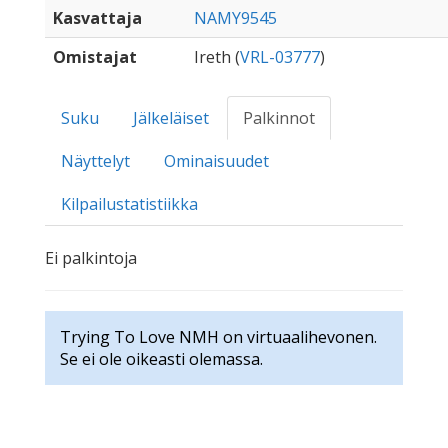
Kasvattaja
NAMY9545
Omistajat
Ireth (
VRL-03777
)
Suku
Jälkeläiset
Palkinnot
Näyttelyt
Ominaisuudet
Kilpailustatistiikka
Ei palkintoja
Trying To Love NMH on virtuaalihevonen.
Se ei ole oikeasti olemassa.