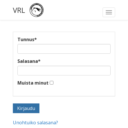
VRL
Toggle
navigati
Tunnus
*
Salasana
*
Muista minut
Unohtuiko salasana?