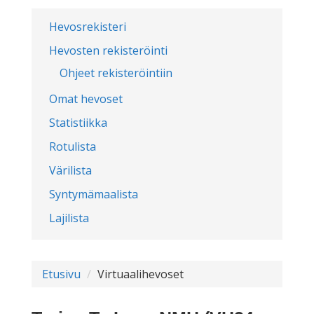
Hevosrekisteri
Hevosten rekisteröinti
Ohjeet rekisteröintiin
Omat hevoset
Statistiikka
Rotulista
Värilista
Syntymämaalista
Lajilista
Etusivu
Virtuaalihevoset