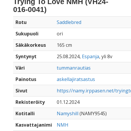
Trying To Love NMH (VH24-
016-0041)
Rotu
Saddlebred
Sukupuoli
ori
Säkäkorkeus
165 cm
Syntynyt
25.08.2024,
Espanja
, yli 8v
Väri
tummanrautias
Painotus
askellajiratsastus
Sivut
https://namy.irppasen.net/tryin
Rekisteröity
01.12.2024
Kotitalli
Namyshill
(NAMY9545)
Kasvattajanimi
NMH