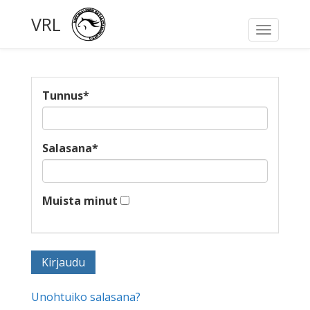
VRL
Toggle
navigati
Tunnus
*
Salasana
*
Muista minut
Unohtuiko salasana?