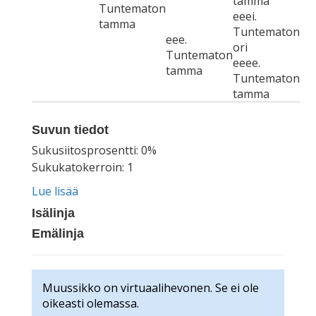
tamma
Tuntematon
eeei.
tamma
Tuntematon
eee.
ori
Tuntematon
eeee.
tamma
Tuntematon
tamma
Suvun tiedot
Sukusiitosprosentti: 0%
Sukukatokerroin: 1
Lue lisää
Isälinja
Emälinja
Muussikko on virtuaalihevonen. Se ei ole
oikeasti olemassa.