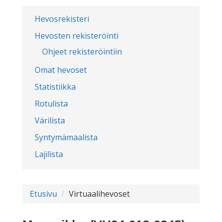
Hevosrekisteri
Hevosten rekisteröinti
Ohjeet rekisteröintiin
Omat hevoset
Statistiikka
Rotulista
Värilista
Syntymämaalista
Lajilista
Etusivu
Virtuaalihevoset