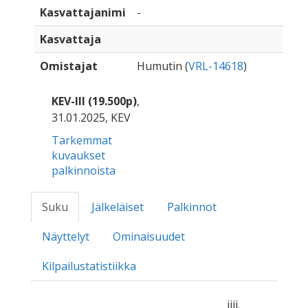
Kasvattajanimi
-
Kasvattaja
Omistajat
Humutin (
VRL-14618
)
KEV-III (19.500p)
,
31.01.2025, KEV
Tarkemmat
kuvaukset
palkinnoista
Suku
Jälkeläiset
Palkinnot
Näyttelyt
Ominaisuudet
Kilpailustatistiikka
iiii.