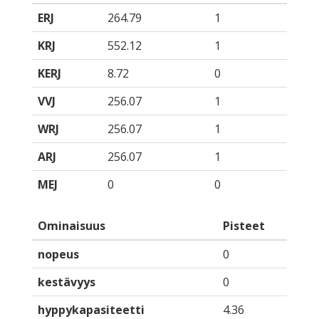
ERJ
264.79
1
KRJ
552.12
1
KERJ
8.72
0
VVJ
256.07
1
WRJ
256.07
1
ARJ
256.07
1
MEJ
0
0
Ominaisuus
Pisteet
nopeus
0
kestävyys
0
hyppykapasiteetti
4.36