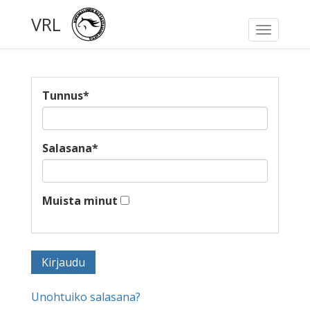
VRL
Toggle
navigati
Tunnus
*
Salasana
*
Muista minut
Unohtuiko salasana?