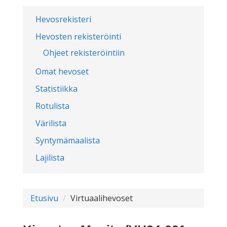
Hevosrekisteri
Hevosten rekisteröinti
Ohjeet rekisteröintiin
Omat hevoset
Statistiikka
Rotulista
Värilista
Syntymämaalista
Lajilista
Etusivu
Virtuaalihevoset