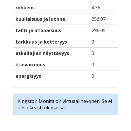
rohkeus
4.36
kuuliaisuus ja luonne
256.07
tahti ja irtonaisuus
296.05
tarkkuus ja ketteryys
0
askellajien näyttävyys
0
itsevarmuus
0
energisyys
0
Kingston Monita on virtuaalihevonen. Se ei
ole oikeasti olemassa.