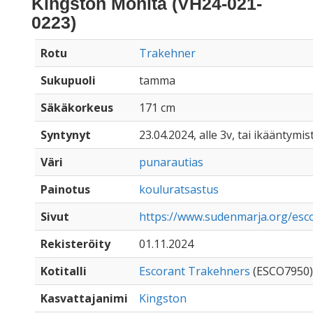
Kingston Monita (VH24-021-
0223)
Rotu
Trakehner
Sukupuoli
tamma
Säkäkorkeus
171 cm
Syntynyt
23.04.2024, alle 3v, tai ikääntymis
Väri
punarautias
Painotus
kouluratsastus
Sivut
https://www.sudenmarja.org/esc
Rekisteröity
01.11.2024
Kotitalli
Escorant Trakehners
(ESCO7950)
Kasvattajanimi
Kingston