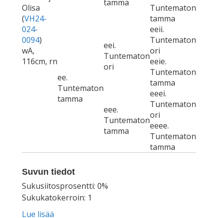
tamma
Olisa
Tuntematon
(
VH24-
tamma
024-
eeii.
0094
)
Tuntematon
eei.
wA,
ori
Tuntematon
116cm, rn
eeie.
ori
Tuntematon
ee.
tamma
Tuntematon
eeei.
tamma
Tuntematon
eee.
ori
Tuntematon
eeee.
tamma
Tuntematon
tamma
Suvun tiedot
Sukusiitosprosentti: 0%
Sukukatokerroin: 1
Lue lisää