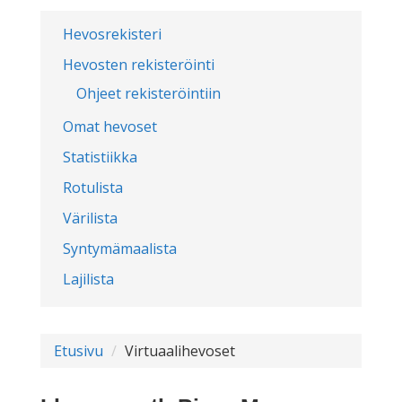
Hevosrekisteri
Hevosten rekisteröinti
Ohjeet rekisteröintiin
Omat hevoset
Statistiikka
Rotulista
Värilista
Syntymämaalista
Lajilista
Etusivu
Virtuaalihevoset