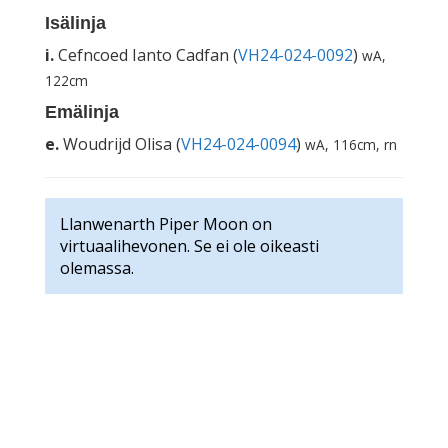
Isälinja
i.
Cefncoed Ianto Cadfan (
VH24-024-0092
)
wA,
122cm
Emälinja
e.
Woudrijd Olisa (
VH24-024-0094
)
wA, 116cm, rn
Llanwenarth Piper Moon on
virtuaalihevonen. Se ei ole oikeasti
olemassa.