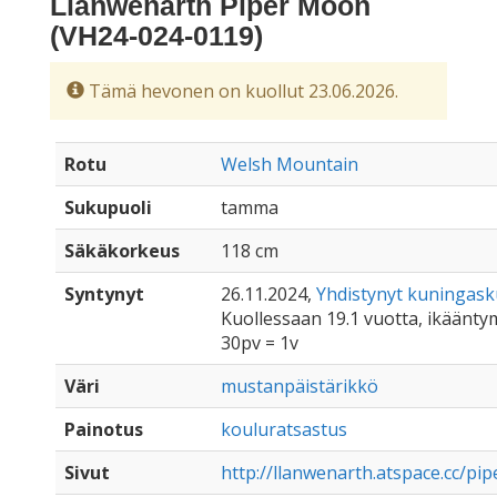
Llanwenarth Piper Moon
(VH24-024-0119)
Tämä hevonen on kuollut 23.06.2026.
Rotu
Welsh Mountain
Sukupuoli
tamma
Säkäkorkeus
118 cm
Syntynyt
26.11.2024,
Yhdistynyt kuningas
Kuollessaan 19.1 vuotta, ikäänty
30pv = 1v
Väri
mustanpäistärikkö
Painotus
kouluratsastus
Sivut
http://llanwenarth.atspace.cc/pip