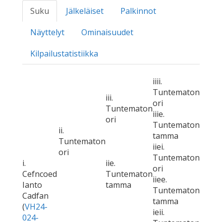
Suku
Jälkeläiset
Palkinnot
Näyttelyt
Ominaisuudet
Kilpailustatistiikka
iiii.
Tuntematon
iii.
ori
Tuntematon
iiie.
ori
Tuntematon
ii.
tamma
Tuntematon
iiei.
ori
Tuntematon
i.
iie.
ori
Cefncoed
Tuntematon
iiee.
Ianto
tamma
Tuntematon
Cadfan
tamma
(
VH24-
ieii.
024-