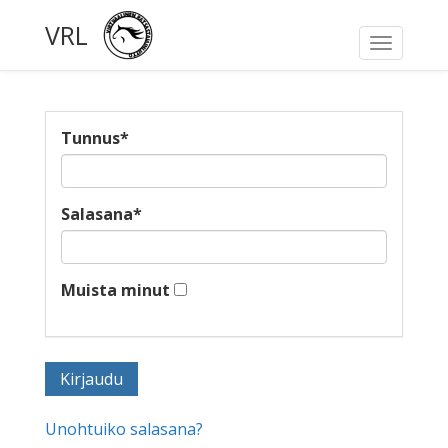
VRL
Toggle
navigati
Tunnus
*
Salasana
*
Muista minut
Unohtuiko salasana?