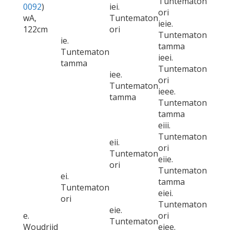
Tuntematon
0092
)
iei.
ori
wA,
Tuntematon
ieie.
122cm
ori
Tuntematon
ie.
tamma
Tuntematon
ieei.
tamma
Tuntematon
iee.
ori
Tuntematon
ieee.
tamma
Tuntematon
tamma
eiii.
Tuntematon
eii.
ori
Tuntematon
eiie.
ori
Tuntematon
ei.
tamma
Tuntematon
eiei.
ori
Tuntematon
eie.
e.
ori
Tuntematon
Woudrijd
eiee.