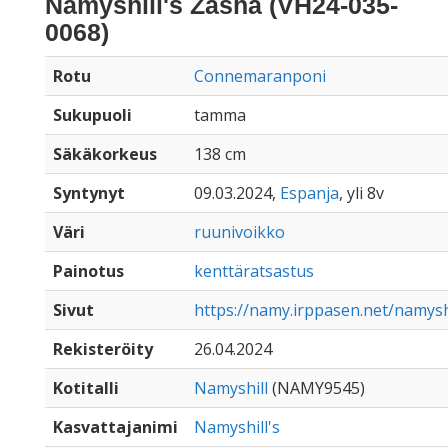
Namyshill's Zasha (VH24-035-
0068)
Rotu
Connemaranponi
Sukupuoli
tamma
Säkäkorkeus
138 cm
Syntynyt
09.03.2024,
Espanja
, yli 8v
Väri
ruunivoikko
Painotus
kenttäratsastus
Sivut
https://namy.irppasen.net/namysh
Rekisteröity
26.04.2024
Kotitalli
Namyshill
(NAMY9545)
Kasvattajanimi
Namyshill's