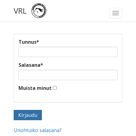
VRL
Toggle
navigati
Tunnus
*
Salasana
*
Muista minut
Unohtuiko salasana?