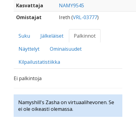
Kasvattaja
NAMY9545
Omistajat
Ireth (
VRL-03777
)
Suku
Jälkeläiset
Palkinnot
Näyttelyt
Ominaisuudet
Kilpailustatistiikka
Ei palkintoja
Namyshill's Zasha on virtuaalihevonen. Se
ei ole oikeasti olemassa.