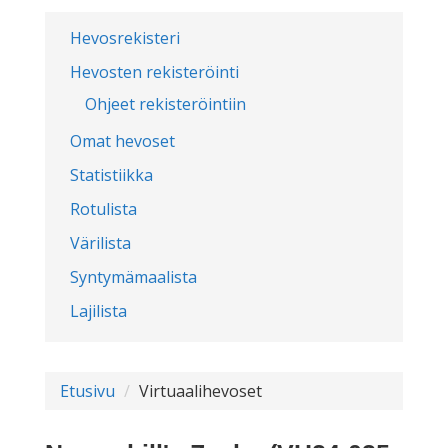
Hevosrekisteri
Hevosten rekisteröinti
Ohjeet rekisteröintiin
Omat hevoset
Statistiikka
Rotulista
Värilista
Syntymämaalista
Lajilista
Etusivu
Virtuaalihevoset