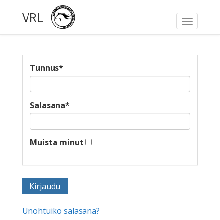
VRL
Toggle
navigati
Tunnus
*
Salasana
*
Muista minut
Unohtuiko salasana?