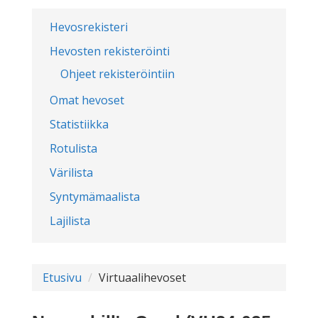
Hevosrekisteri
Hevosten rekisteröinti
Ohjeet rekisteröintiin
Omat hevoset
Statistiikka
Rotulista
Värilista
Syntymämaalista
Lajilista
Etusivu
Virtuaalihevoset