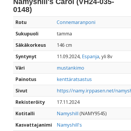
Namyshill's Carol (VH24-035-
0148)
Rotu
Connemaranponi
Sukupuoli
tamma
Säkäkorkeus
146 cm
Syntynyt
11.09.2024,
Espanja
, yli 8v
Väri
mustankimo
Painotus
kenttäratsastus
Sivut
https://namy.irppasen.net/namysh
Rekisteröity
17.11.2024
Kotitalli
Namyshill
(NAMY9545)
Kasvattajanimi
Namyshill's