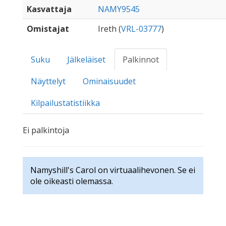
Kasvattaja
NAMY9545
Omistajat
Ireth (
VRL-03777
)
Suku
Jälkeläiset
Palkinnot
Näyttelyt
Ominaisuudet
Kilpailustatistiikka
Ei palkintoja
Namyshill's Carol on virtuaalihevonen. Se ei
ole oikeasti olemassa.