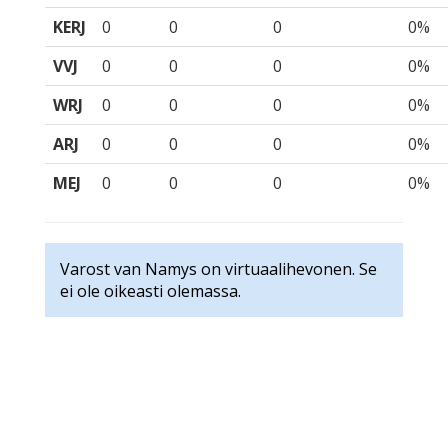
KERJ
0
0
0
0%
VVJ
0
0
0
0%
WRJ
0
0
0
0%
ARJ
0
0
0
0%
MEJ
0
0
0
0%
Varost van Namys on virtuaalihevonen. Se
ei ole oikeasti olemassa.