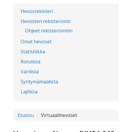
Hevosrekisteri
Hevosten rekisteröinti
Ohjeet rekisteröintiin
Omat hevoset
Statistiikka
Rotulista
Värilista
Syntymämaalista
Lajilista
Etusivu
Virtuaalihevoset