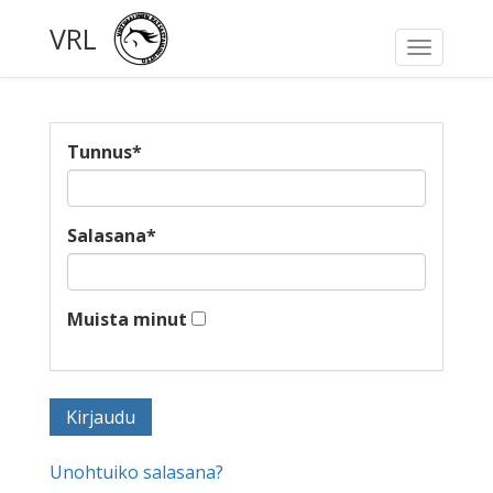
VRL
Toggle
navigati
Tunnus
*
Salasana
*
Muista minut
Unohtuiko salasana?