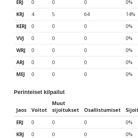
ERJ
0
0
0
0%
KRJ
4
5
64
14%
KERJ
0
0
0
0%
VVJ
0
0
0
0%
WRJ
0
0
0
0%
ARJ
0
0
0
0%
MEJ
0
0
0
0%
Perinteiset kilpailut
Muut
Jaos
Voitot
sijoitukset
Osallistumiset
Sijo
ERJ
0
0
0
0%
KRJ
0
0
0
0%