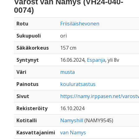
Varost van Namys (VH24-040-
0074)
Rotu
Friisiläishevonen
Sukupuoli
ori
Säkäkorkeus
157 cm
Syntynyt
16.06.2024,
Espanja
, yli 8v
Väri
musta
Painotus
kouluratsastus
Sivut
https://namy.irppasen.net/varos
Rekisteröity
16.10.2024
Kotitalli
Namyshill
(NAMY9545)
Kasvattajanimi
van Namys