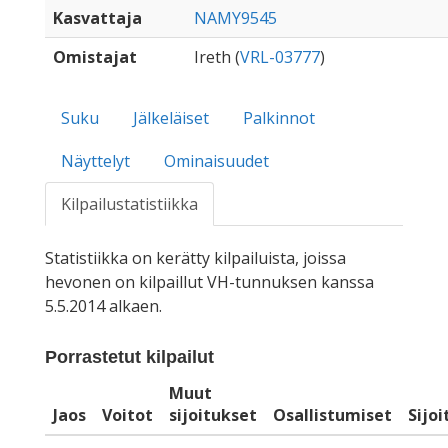
Kasvattaja
NAMY9545
Omistajat
Ireth (
VRL-03777
)
Suku
Jälkeläiset
Palkinnot
Näyttelyt
Ominaisuudet
Kilpailustatistiikka
Statistiikka on kerätty kilpailuista, joissa
hevonen on kilpaillut VH-tunnuksen kanssa
5.5.2014 alkaen.
Porrastetut kilpailut
Muut
Jaos
Voitot
sijoitukset
Osallistumiset
Sijo