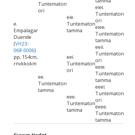
tamma
Tuntematon
eiei.
ori
Tuntematon
eie.
ori
e.
Tuntematon
eiee.
Empalagar
tamma
Tuntematon
Duende
tamma
(
VH23-
eeii.
068-0006
)
Tuntematon
pp, 154cm,
eei.
ori
rnvkkokm
Tuntematon
eeie.
ori
Tuntematon
ee.
tamma
Tuntematon
eeei.
tamma
Tuntematon
eee.
ori
Tuntematon
eeee.
tamma
Tuntematon
tamma