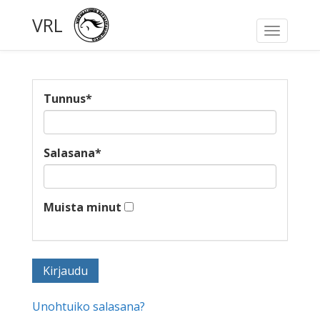
VRL
Toggle
navigati
Tunnus
*
Salasana
*
Muista minut
Unohtuiko salasana?