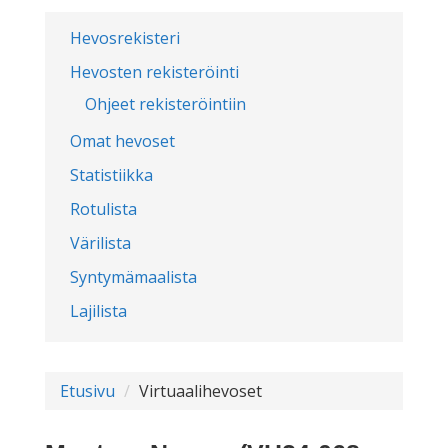
Hevosrekisteri
Hevosten rekisteröinti
Ohjeet rekisteröintiin
Omat hevoset
Statistiikka
Rotulista
Värilista
Syntymämaalista
Lajilista
Etusivu
Virtuaalihevoset