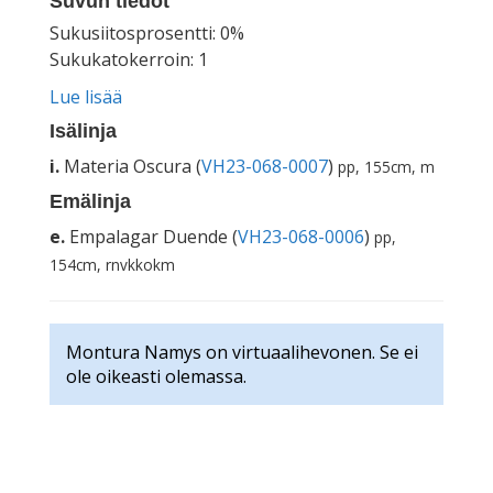
Suvun tiedot
Sukusiitosprosentti: 0%
Sukukatokerroin: 1
Lue lisää
Isälinja
i.
Materia Oscura (
VH23-068-0007
)
pp, 155cm, m
Emälinja
e.
Empalagar Duende (
VH23-068-0006
)
pp,
154cm, rnvkkokm
Montura Namys on virtuaalihevonen. Se ei
ole oikeasti olemassa.