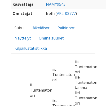
Kasvattaja
NAMY9545
Omistajat
Ireth (
VRL-03777
)
Suku
Jälkeläiset
Palkinnot
Näyttelyt
Ominaisuudet
Kilpailustatistiikka
iiii.
Tuntematon
iii.
ori
Tuntematon
iiie.
ori
Tuntematon
ii.
tamma
Tuntematon
iiei.
ori
Tuntematon
iie.
ori
Tuntematon