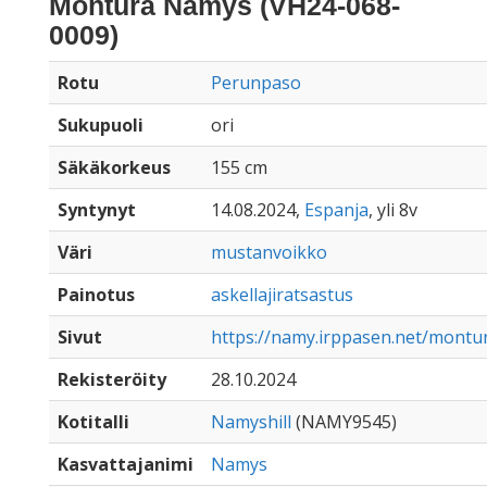
Montura Namys (VH24-068-
0009)
Rotu
Perunpaso
Sukupuoli
ori
Säkäkorkeus
155 cm
Syntynyt
14.08.2024,
Espanja
, yli 8v
Väri
mustanvoikko
Painotus
askellajiratsastus
Sivut
https://namy.irppasen.net/mont
Rekisteröity
28.10.2024
Kotitalli
Namyshill
(NAMY9545)
Kasvattajanimi
Namys