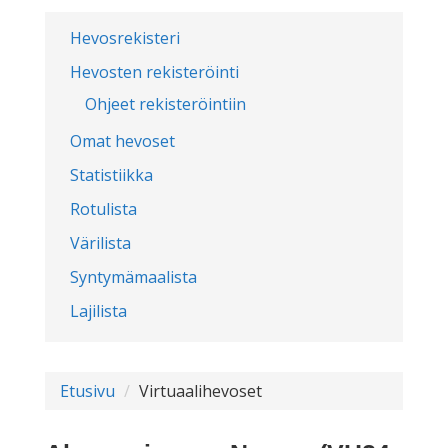
Hevosrekisteri
Hevosten rekisteröinti
Ohjeet rekisteröintiin
Omat hevoset
Statistiikka
Rotulista
Värilista
Syntymämaalista
Lajilista
Etusivu
Virtuaalihevoset