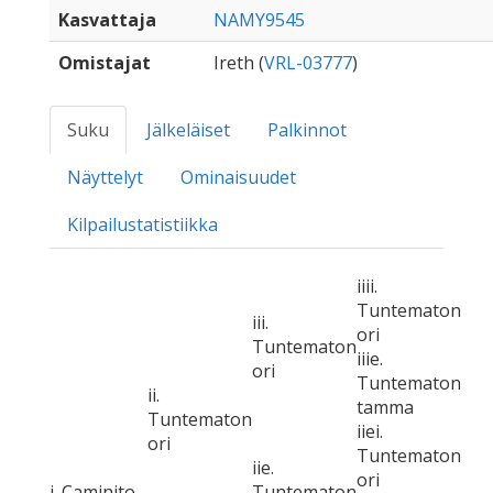
Kasvattaja
NAMY9545
Omistajat
Ireth (
VRL-03777
)
Suku
Jälkeläiset
Palkinnot
Näyttelyt
Ominaisuudet
Kilpailustatistiikka
iiii.
Tuntematon
iii.
ori
Tuntematon
iiie.
ori
Tuntematon
ii.
tamma
Tuntematon
iiei.
ori
Tuntematon
iie.
ori
i. Caminito
Tuntematon