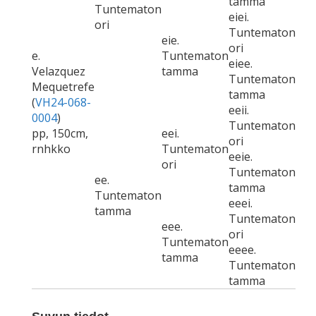
tamma
Tuntematon
eiei.
ori
Tuntematon
eie.
ori
e.
Tuntematon
eiee.
Velazquez
tamma
Tuntematon
Mequetrefe
tamma
(
VH24-068-
eeii.
0004
)
Tuntematon
pp, 150cm,
eei.
ori
rnhkko
Tuntematon
eeie.
ori
Tuntematon
ee.
tamma
Tuntematon
eeei.
tamma
Tuntematon
eee.
ori
Tuntematon
eeee.
tamma
Tuntematon
tamma