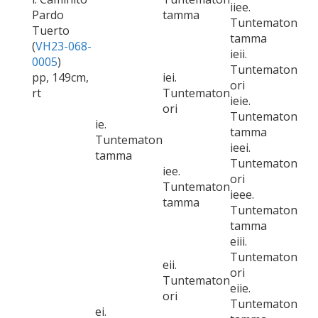
iiee.
Pardo
tamma
Tuntematon
Tuerto
tamma
(
VH23-068-
ieii.
0005
)
Tuntematon
pp, 149cm,
iei.
ori
rt
Tuntematon
ieie.
ori
Tuntematon
ie.
tamma
Tuntematon
ieei.
tamma
Tuntematon
iee.
ori
Tuntematon
ieee.
tamma
Tuntematon
tamma
eiii.
Tuntematon
eii.
ori
Tuntematon
eiie.
ori
Tuntematon
ei.