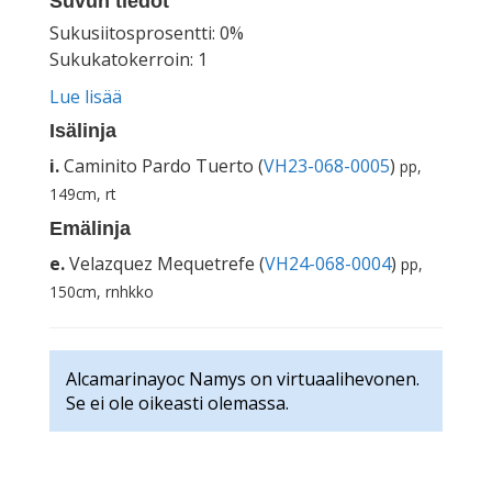
Suvun tiedot
Sukusiitosprosentti: 0%
Sukukatokerroin: 1
Lue lisää
Isälinja
i.
Caminito Pardo Tuerto (
VH23-068-0005
)
pp,
149cm, rt
Emälinja
e.
Velazquez Mequetrefe (
VH24-068-0004
)
pp,
150cm, rnhkko
Alcamarinayoc Namys on virtuaalihevonen.
Se ei ole oikeasti olemassa.