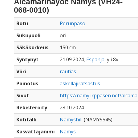
Alcamarinayoc Namys (VH24-
068-0010)
Rotu
Perunpaso
Sukupuoli
ori
Säkäkorkeus
150 cm
Syntynyt
21.09.2024,
Espanja
, yli 8v
Väri
rautias
Painotus
askellajiratsastus
Sivut
https://namy.irppasen.net/alcam
Rekisteröity
28.10.2024
Kotitalli
Namyshill
(NAMY9545)
Kasvattajanimi
Namys