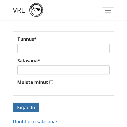
VRL
Toggle
navigati
Tunnus
*
Salasana
*
Muista minut
Unohtuiko salasana?