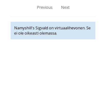
Previous
Next
Namyshill's Sigvald on virtuaalihevonen. Se
ei ole oikeasti olemassa.