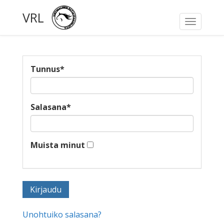
VRL
Toggle
navigati
Tunnus
*
Salasana
*
Muista minut
Unohtuiko salasana?