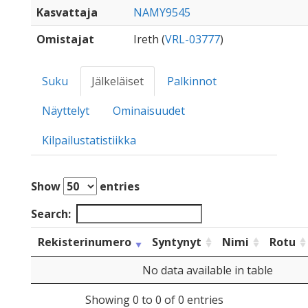
Kasvattaja
NAMY9545
Omistajat
Ireth (
VRL-03777
)
Suku
Jälkeläiset
Palkinnot
Näyttelyt
Ominaisuudet
Kilpailustatistiikka
Show
entries
Search:
Rekisterinumero
Syntynyt
Nimi
Rotu
No data available in table
Showing 0 to 0 of 0 entries