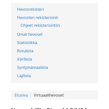
Hevosrekisteri
Hevosten rekisteröinti
Ohjeet rekisteröintiin
Omat hevoset
Statistiikka
Rotulista
Värilista
Syntymämaalista
Lajilista
Etusivu
Virtuaalihevoset