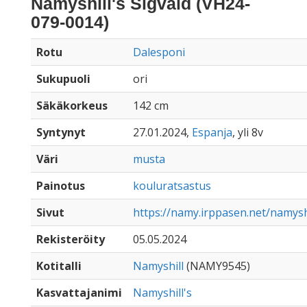
Namyshill's Sigvald (VH24-
079-0014)
Rotu
Dalesponi
Sukupuoli
ori
Säkäkorkeus
142 cm
Syntynyt
27.01.2024,
Espanja
, yli 8v
Väri
musta
Painotus
kouluratsastus
Sivut
https://namy.irppasen.net/namysh
Rekisteröity
05.05.2024
Kotitalli
Namyshill
(NAMY9545)
Kasvattajanimi
Namyshill's