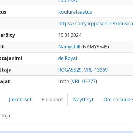
ruunikko
tus
kouluratsastus
https://namy.irppasen.net/music
eröity
19.01.2024
lli
Namyshill
(NAMY9545)
ttajanimi
de Royal
ttaja
ROGA5529
,
VRL-13369
ajat
Ireth (
VRL-03777
)
Jälkeläiset
Palkinnot
Näyttelyt
Ominaisuude
ntoja