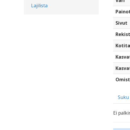
Väri
Lajilista
Paino
Sivut
Rekist
Kotita
Kasva
Kasva
Omist
Suku
Ei palki