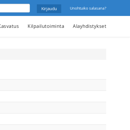
Unohtuiko salasana?
Kasvatus
Kilpailutoiminta
Alayhdistykset