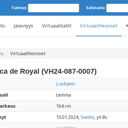
Tunnus
Salasana
tto
Jäsenyys
Virtuaalitallit
Virtuaalihevoset
vu
Virtuaalihevoset
ca de Royal (VH24-087-0007)
Lusitano
uoli
tamma
orkeus
164 cm
nyt
10.01.2024,
Sveitsi
, yli 8v