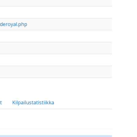
aderoyal.php
t
Kilpailustatistiikka