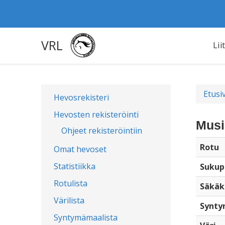
VRL
Lii
Etusi
Hevosrekisteri
Hevosten rekisteröinti
Musi
Ohjeet rekisteröintiin
Rotu
Omat hevoset
Statistiikka
Sukup
Rotulista
Säkäk
Värilista
Synty
Syntymämaalista