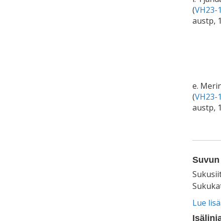
(
VH23-1
austp, 
e. Meri
(
VH23-1
austp,
Suvun 
Sukusii
Sukukat
Lue lis
Isälinj