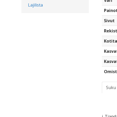
Väri
Lajilista
Paino
Sivut
Rekist
Kotita
Kasva
Kasva
Omist
Suku
i. Tjan