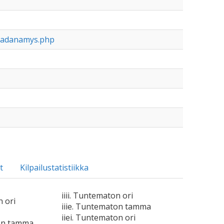
ladanamys.php
t
Kilpailustatistiikka
iiii. Tuntematon ori
n ori
iiie. Tuntematon tamma
iiei. Tuntematon ori
on tamma