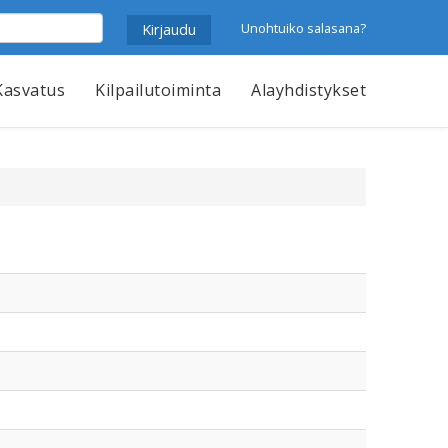
Unohtuiko salasana?
Kasvatus
Kilpailutoiminta
Alayhdistykset