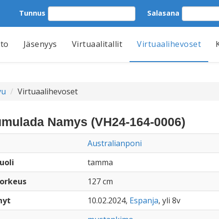
Tunnus
Salasana
tto
Jäsenyys
Virtuaalitallit
Virtuaalihevoset
vu
Virtuaalihevoset
mulada Namys (VH24-164-0006)
Australianponi
uoli
tamma
orkeus
127 cm
nyt
10.02.2024,
Espanja
, yli 8v