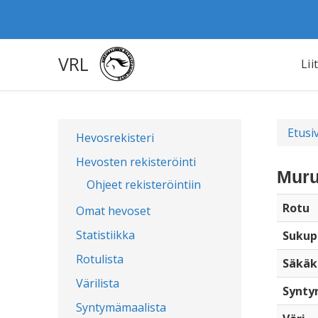
VRL
Lii
Etusi
Hevosrekisteri
Hevosten rekisteröinti
Muru
Ohjeet rekisteröintiin
Rotu
Omat hevoset
Statistiikka
Sukup
Rotulista
Säkäk
Värilista
Synty
Syntymämaalista