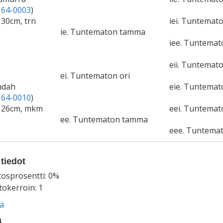
64-0003
)
130cm, trn
iei. Tuntemato
ie. Tuntematon tamma
iee. Tuntema
eii. Tuntemato
ei. Tuntematon ori
ndah
eie. Tuntema
64-0010
)
 126cm, mkm
eei. Tuntemat
ee. Tuntematon tamma
eee. Tuntema
tiedot
tosprosentti: 0%
okerroin: 1
ää
a