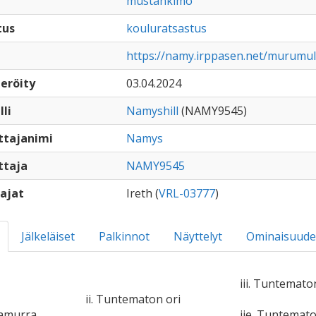
mustankimo
tus
kouluratsastus
https://namy.irppasen.net/murumu
eröity
03.04.2024
lli
Namyshill
(NAMY9545)
ttajanimi
Namys
ttaja
NAMY9545
ajat
Ireth (
VRL-03777
)
Jälkeläiset
Palkinnot
Näyttelyt
Ominaisuude
iii. Tuntemato
ii. Tuntematon ori
damurra
iie. Tuntemat