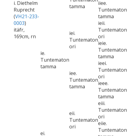
i. Diethelm
iiee.
tamma
Ruprecht
Tuntematon
(
VH21-233-
tamma
0003
)
ieii.
itäfr,
Tuntematon
iei.
169cm, rn
ori
Tuntematon
ieie.
ori
Tuntematon
ie.
tamma
Tuntematon
ieei.
tamma
Tuntematon
iee.
ori
Tuntematon
ieee.
tamma
Tuntematon
tamma
eiii.
Tuntematon
eii.
ori
Tuntematon
eiie.
ori
Tuntematon
ei.