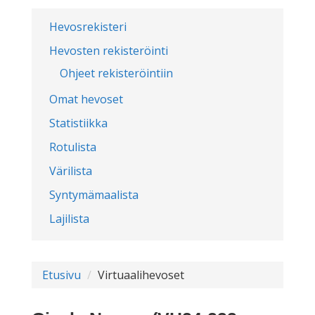
Hevosrekisteri
Hevosten rekisteröinti
Ohjeet rekisteröintiin
Omat hevoset
Statistiikka
Rotulista
Värilista
Syntymämaalista
Lajilista
Etusivu
Virtuaalihevoset