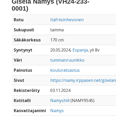
Gisela Namys (VH24-233-
0001)
Rotu
Itäfriisinhevonen
Sukupuoli
tamma
Säkäkorkeus
170 cm
Syntynyt
20.05.2024,
Espanja
, yli 8v
Väri
tummanruunikko
Painotus
kouluratsastus
Sivut
https://namy.irppasen.net/gisel
Rekisteröity
03.11.2024
Kotitalli
Namyshill
(NAMY9545)
Kasvattajanimi
Namys