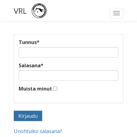
VRL
Toggle
navigati
Tunnus
*
Salasana
*
Muista minut
Unohtuiko salasana?