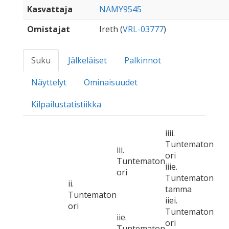
Kasvattaja
NAMY9545
Omistajat
Ireth (
VRL-03777
)
Suku
Jälkeläiset
Palkinnot
Näyttelyt
Ominaisuudet
Kilpailustatistiikka
iiii.
Tuntematon
iii.
ori
Tuntematon
iiie.
ori
Tuntematon
ii.
tamma
Tuntematon
iiei.
ori
Tuntematon
iie.
ori
Tuntematon