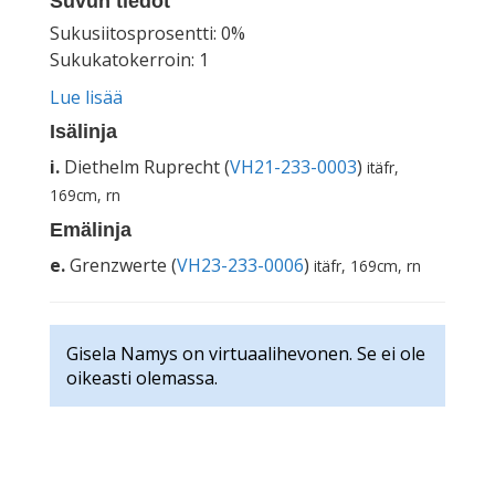
Suvun tiedot
Sukusiitosprosentti: 0%
Sukukatokerroin: 1
Lue lisää
Isälinja
i.
Diethelm Ruprecht (
VH21-233-0003
)
itäfr,
169cm, rn
Emälinja
e.
Grenzwerte (
VH23-233-0006
)
itäfr, 169cm, rn
Gisela Namys on virtuaalihevonen. Se ei ole
oikeasti olemassa.