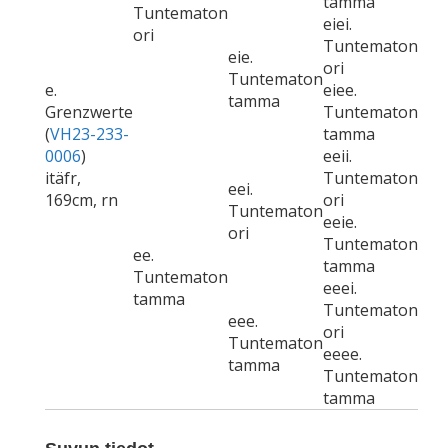
tamma
Tuntematon
eiei.
ori
Tuntematon
eie.
ori
Tuntematon
e.
eiee.
tamma
Grenzwerte
Tuntematon
(
VH23-233-
tamma
0006
)
eeii.
itäfr,
Tuntematon
eei.
169cm, rn
ori
Tuntematon
eeie.
ori
Tuntematon
ee.
tamma
Tuntematon
eeei.
tamma
Tuntematon
eee.
ori
Tuntematon
eeee.
tamma
Tuntematon
tamma