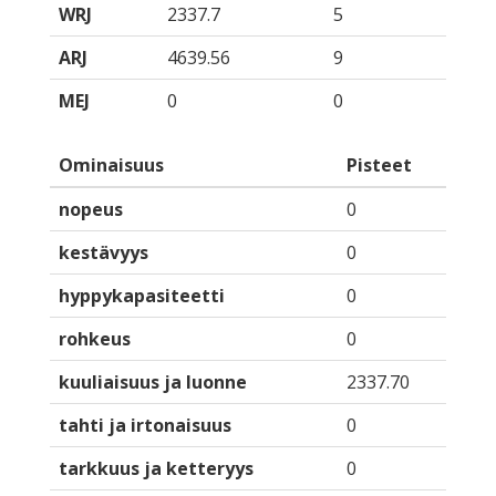
WRJ
2337.7
5
ARJ
4639.56
9
MEJ
0
0
Ominaisuus
Pisteet
nopeus
0
kestävyys
0
hyppykapasiteetti
0
rohkeus
0
kuuliaisuus ja luonne
2337.70
tahti ja irtonaisuus
0
tarkkuus ja ketteryys
0