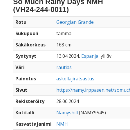
So Much Rainy Days NMH
(VH24-244-0011)
Rotu
Georgian Grande
Sukupuoli
tamma
Säkäkorkeus
168 cm
Syntynyt
13.04.2024,
Espanja
, yli 8v
Väri
rautias
Painotus
askellajiratsastus
Sivut
https://namy.irppasen.net/somu
Rekisteröity
28.06.2024
Kotitalli
Namyshill
(NAMY9545)
Kasvattajanimi
NMH