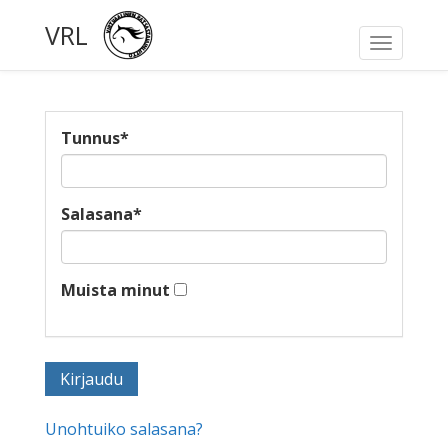
VRL
Toggle
navigati
Tunnus
*
Salasana
*
Muista minut
Unohtuiko salasana?