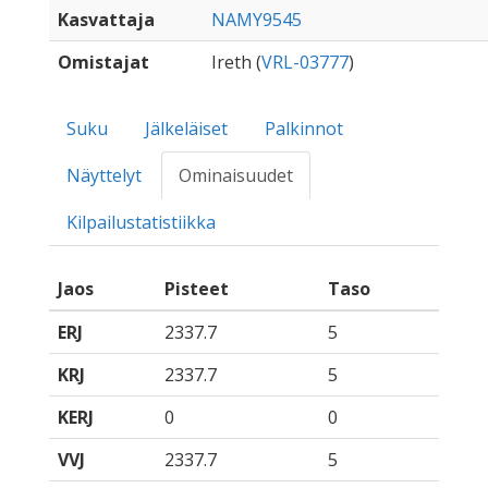
Kasvattaja
NAMY9545
Omistajat
Ireth (
VRL-03777
)
Suku
Jälkeläiset
Palkinnot
Näyttelyt
Ominaisuudet
Kilpailustatistiikka
Jaos
Pisteet
Taso
ERJ
2337.7
5
KRJ
2337.7
5
KERJ
0
0
VVJ
2337.7
5