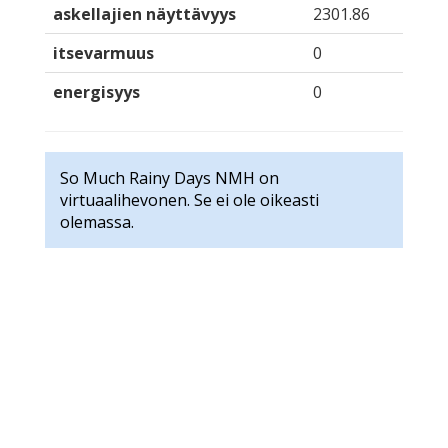
askellajien näyttävyys
2301.86
itsevarmuus
0
energisyys
0
So Much Rainy Days NMH on
virtuaalihevonen. Se ei ole oikeasti
olemassa.