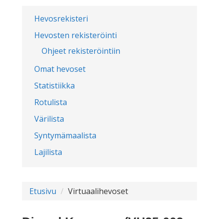
Hevosrekisteri
Hevosten rekisteröinti
Ohjeet rekisteröintiin
Omat hevoset
Statistiikka
Rotulista
Värilista
Syntymämaalista
Lajilista
Etusivu
Virtuaalihevoset