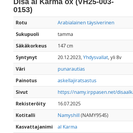
Disa al Karma ox (VH25-003-
0153)
Rotu
Arabialainen täysiverinen
Sukupuoli
tamma
Säkäkorkeus
147 cm
Syntynyt
20.12.2023,
Yhdysvallat
, yli 8v
Väri
punarautias
Painotus
askellajiratsastus
Sivut
https://namy.irppasen.net/disaa
Rekisteröity
16.07.2025
Kotitalli
Namyshill
(NAMY9545)
Kasvattajanimi
al Karma