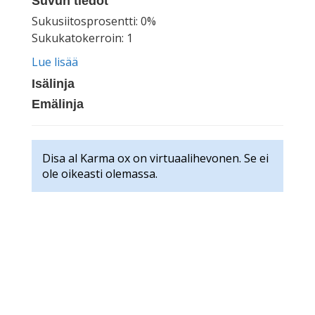
Suvun tiedot
Sukusiitosprosentti: 0%
Sukukatokerroin: 1
Lue lisää
Isälinja
Emälinja
Disa al Karma ox on virtuaalihevonen. Se ei
ole oikeasti olemassa.