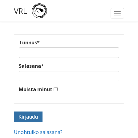
VRL
Toggle
navigati
Tunnus
*
Salasana
*
Muista minut
Unohtuiko salasana?