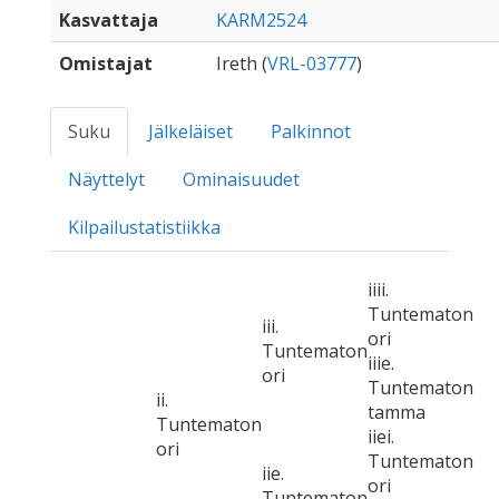
Kasvattaja
KARM2524
Omistajat
Ireth (
VRL-03777
)
Suku
Jälkeläiset
Palkinnot
Näyttelyt
Ominaisuudet
Kilpailustatistiikka
iiii.
Tuntematon
iii.
ori
Tuntematon
iiie.
ori
Tuntematon
ii.
tamma
Tuntematon
iiei.
ori
Tuntematon
iie.
ori
Tuntematon