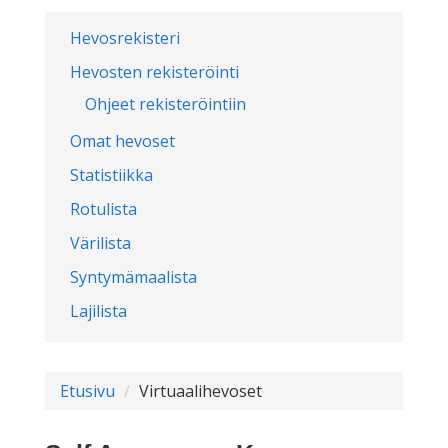
Hevosrekisteri
Hevosten rekisteröinti
Ohjeet rekisteröintiin
Omat hevoset
Statistiikka
Rotulista
Värilista
Syntymämaalista
Lajilista
Etusivu
Virtuaalihevoset