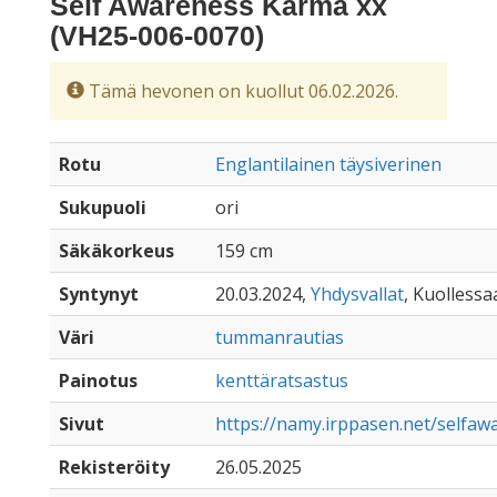
Self Awareness Karma xx
(VH25-006-0070)
Tämä hevonen on kuollut 06.02.2026.
Rotu
Englantilainen täysiverinen
Sukupuoli
ori
Säkäkorkeus
159 cm
Syntynyt
20.03.2024,
Yhdysvallat
, Kuollessaa
Väri
tummanrautias
Painotus
kenttäratsastus
Sivut
https://namy.irppasen.net/selfa
Rekisteröity
26.05.2025