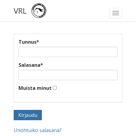
VRL
Toggle
navigati
Tunnus
*
Salasana
*
Muista minut
Unohtuiko salasana?