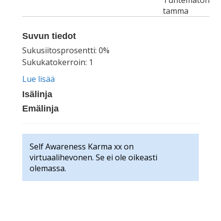
Tuntematon
tamma
Suvun tiedot
Sukusiitosprosentti: 0%
Sukukatokerroin: 1
Lue lisää
Isälinja
Emälinja
Self Awareness Karma xx on
virtuaalihevonen. Se ei ole oikeasti
olemassa.