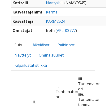
Kotitalli
Namyshill
(NAMY9545)
Kasvattajanimi
Karma
Kasvattaja
KARM2524
Omistajat
Ireth (
VRL-03777
)
Suku
Jälkeläiset
Palkinnot
Näyttelyt
Ominaisuudet
Kilpailustatistiikka
iiii.
Tuntematon
iii.
ori
Tuntematon
iiie.
ori
Tuntematon
ii.
tamma