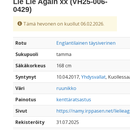
Lie Lie Again xx (VH25-006-
0429)
Tämä hevonen on kuollut 06.02.2026.
Rotu
Englantilainen täysiverinen
Sukupuoli
tamma
Säkäkorkeus
168 cm
Syntynyt
10.04.2017,
Yhdysvallat
, Kuollessaa
Väri
ruunikko
Painotus
kenttäratsastus
Sivut
https://namy.irppasen.net/lieliea
Rekisteröity
31.07.2025