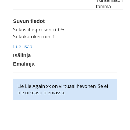
Tuntematon
tamma
Suvun tiedot
Sukusiitosprosentti: 0%
Sukukatokerroin: 1
Lue lisää
Isälinja
Emälinja
Lie Lie Again xx on virtuaalihevonen. Se ei
ole oikeasti olemassa.