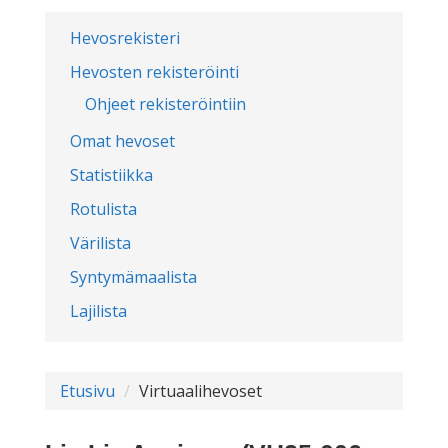
Hevosrekisteri
Hevosten rekisteröinti
Ohjeet rekisteröintiin
Omat hevoset
Statistiikka
Rotulista
Värilista
Syntymämaalista
Lajilista
Etusivu
Virtuaalihevoset