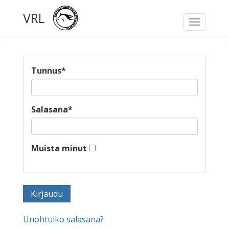
VRL
Toggle
navigati
Tunnus
*
Salasana
*
Muista minut
Unohtuiko salasana?