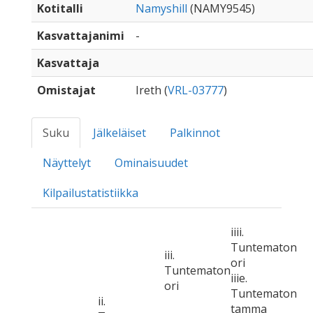
Kotitalli
Namyshill
(NAMY9545)
Kasvattajanimi
-
Kasvattaja
Omistajat
Ireth (
VRL-03777
)
Suku
Jälkeläiset
Palkinnot
Näyttelyt
Ominaisuudet
Kilpailustatistiikka
iiii.
Tuntematon
iii.
ori
Tuntematon
iiie.
ori
Tuntematon
ii.
tamma