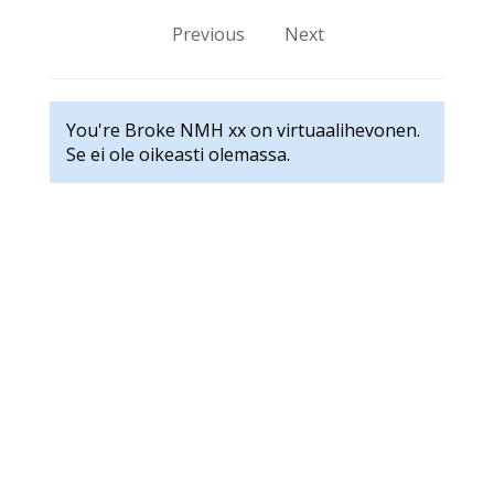
Previous
Next
You're Broke NMH xx on virtuaalihevonen.
Se ei ole oikeasti olemassa.