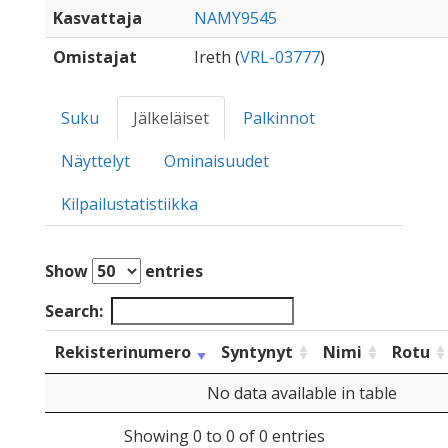
Kasvattaja
NAMY9545
Omistajat
Ireth (
VRL-03777
)
Suku
Jälkeläiset
Palkinnot
Näyttelyt
Ominaisuudet
Kilpailustatistiikka
Show
entries
Search:
Rekisterinumero
Syntynyt
Nimi
Rotu
No data available in table
Showing 0 to 0 of 0 entries