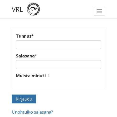
VRL
Toggle
navigati
Tunnus
*
Salasana
*
Muista minut
Unohtuiko salasana?