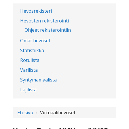
Hevosrekisteri
Hevosten rekisteröinti
Ohjeet rekisteröintiin
Omat hevoset
Statistiikka
Rotulista
Värilista
Syntymämaalista
Lajilista
Etusivu
Virtuaalihevoset