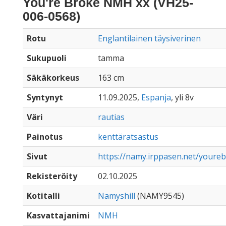
You're Broke NMH xx (VH25-
006-0568)
Rotu
Englantilainen täysiverinen
Sukupuoli
tamma
Säkäkorkeus
163 cm
Syntynyt
11.09.2025,
Espanja
, yli 8v
Väri
rautias
Painotus
kenttäratsastus
Sivut
https://namy.irppasen.net/your
Rekisteröity
02.10.2025
Kotitalli
Namyshill
(NAMY9545)
Kasvattajanimi
NMH