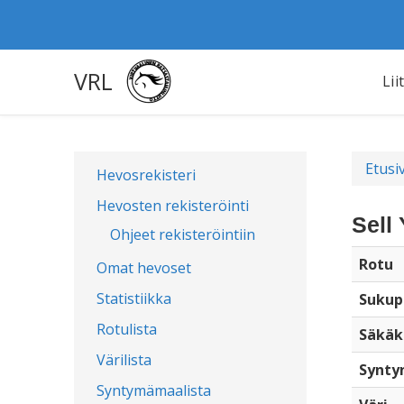
VRL
Lii
Etusi
Hevosrekisteri
Hevosten rekisteröinti
Sell
Ohjeet rekisteröintiin
Rotu
Omat hevoset
Statistiikka
Sukup
Rotulista
Säkäk
Värilista
Synty
Syntymämaalista