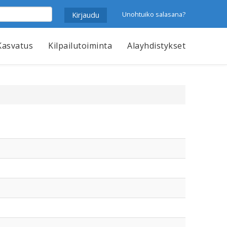
Unohtuiko salasana?
Kasvatus
Kilpailutoiminta
Alayhdistykset