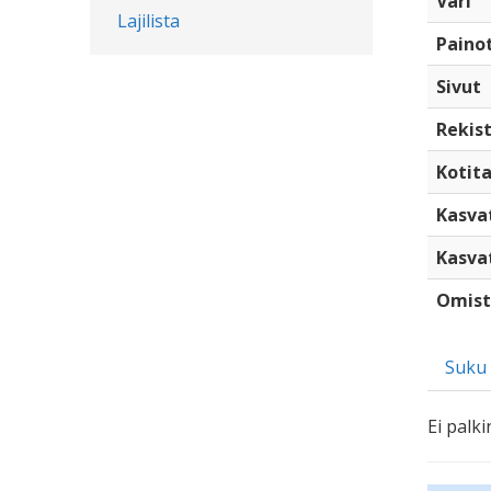
Väri
Lajilista
Paino
Sivut
Rekist
Kotita
Kasva
Kasva
Omist
Suku
Ei palki