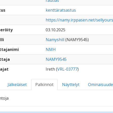
rautias
tus
kenttäratsastus
https://namy.irppasen.net/sellyou
eröity
03.10.2025
lli
Namyshill
(NAMY9545)
ttajanimi
NMH
ttaja
NAMY9545
ajat
Ireth (
VRL-03777
)
Jälkeläiset
Palkinnot
Näyttelyt
Ominaisuude
ntoja