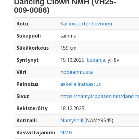
Dancing Clown NMH (VH25-
009-0086)
Rotu
Kalliovuortenhevonen
Sukupuoli
tamma
Säkäkorkeus
159 cm
Syntynyt
15.10.2025,
Espanja
, yli 8v
Väri
hopeanmusta
Painotus
askellajiratsastus
Sivut
https://namy.irppasen.net/danc
Rekisteröity
18.12.2025
Kotitalli
Namyshill
(NAMY9545)
Kasvattajanimi
NMH