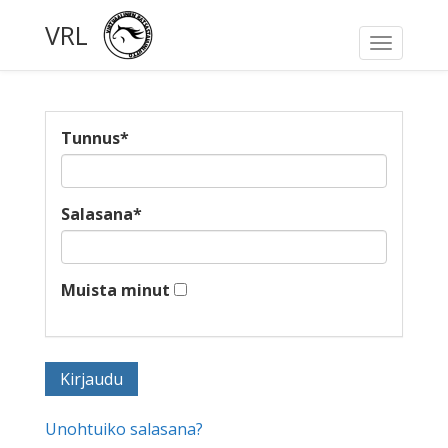
VRL
Toggle
navigati
Tunnus
*
Salasana
*
Muista minut
Unohtuiko salasana?