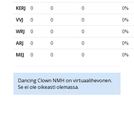
KERJ
0
0
0
0%
VVJ
0
0
0
0%
WRJ
0
0
0
0%
ARJ
0
0
0
0%
MEJ
0
0
0
0%
Dancing Clown NMH on virtuaalihevonen.
Se ei ole oikeasti olemassa.