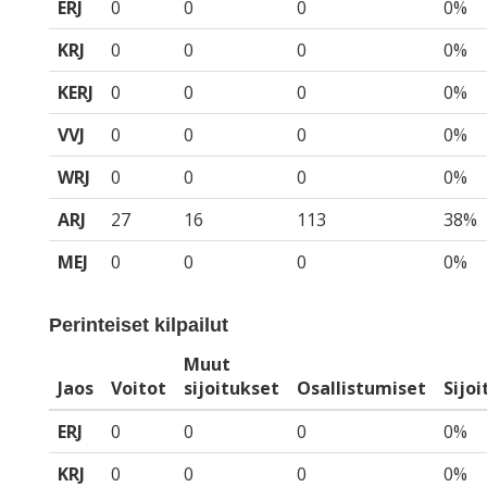
ERJ
0
0
0
0%
KRJ
0
0
0
0%
KERJ
0
0
0
0%
VVJ
0
0
0
0%
WRJ
0
0
0
0%
ARJ
27
16
113
38%
MEJ
0
0
0
0%
Perinteiset kilpailut
Muut
Jaos
Voitot
sijoitukset
Osallistumiset
Sijo
ERJ
0
0
0
0%
KRJ
0
0
0
0%