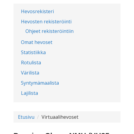
Hevosrekisteri
Hevosten rekisteröinti
Ohjeet rekisteröintiin
Omat hevoset
Statistiikka
Rotulista
Värilista
Syntymämaalista
Lajilista
Etusivu
Virtuaalihevoset