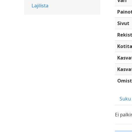
Väri
Lajilista
Paino
Sivut
Rekist
Kotita
Kasva
Kasva
Omist
Suku
Ei palki