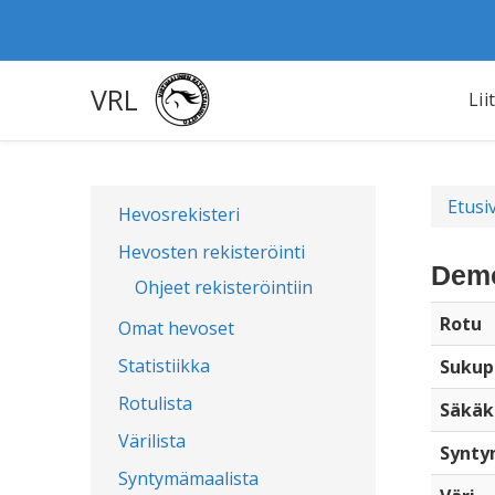
VRL
Lii
Etusi
Hevosrekisteri
Hevosten rekisteröinti
Demo
Ohjeet rekisteröintiin
Rotu
Omat hevoset
Statistiikka
Sukup
Rotulista
Säkäk
Värilista
Synty
Syntymämaalista