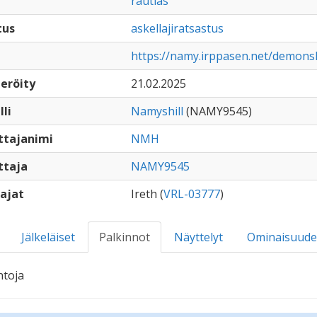
rautias
tus
askellajiratsastus
https://namy.irppasen.net/demon
eröity
21.02.2025
lli
Namyshill
(NAMY9545)
ttajanimi
NMH
ttaja
NAMY9545
ajat
Ireth (
VRL-03777
)
Jälkeläiset
Palkinnot
Näyttelyt
Ominaisuude
ntoja