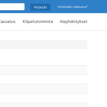
Unohtuiko salasana?
Kasvatus
Kilpailutoiminta
Alayhdistykset