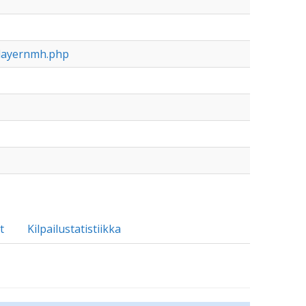
slayernmh.php
t
Kilpailustatistiikka