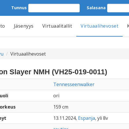
Tunnus
Salasana
tto
Jäsenyys
Virtuaalitallit
Virtuaalihevoset
vu
Virtuaalihevoset
n Slayer NMH (VH25-019-0011)
Tennesseenwalker
uoli
ori
orkeus
159 cm
nyt
13.11.2024,
Espanja
, yli 8v