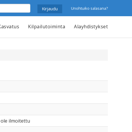
Unohtuiko salasana?
Kasvatus
Kilpailutoiminta
Alayhdistykset
 ole ilmoitettu