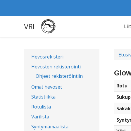
VRL
Lii
Etusi
Hevosrekisteri
Hevosten rekisteröinti
Glow
Ohjeet rekisteröintiin
Rotu
Omat hevoset
Statistiikka
Sukup
Rotulista
Säkäk
Värilista
Synty
Syntymämaalista