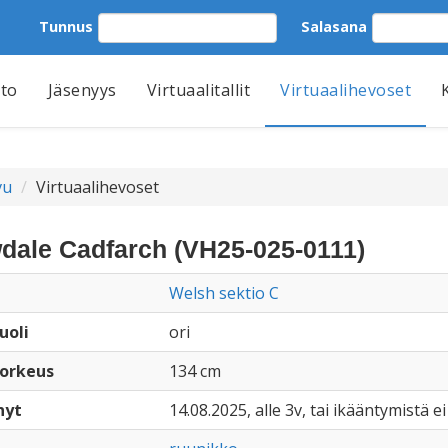
Tunnus
Salasana
tto
Jäsenyys
Virtuaalitallit
Virtuaalihevoset
vu
Virtuaalihevoset
dale Cadfarch (VH25-025-0111)
Welsh sektio C
uoli
ori
orkeus
134 cm
nyt
14.08.2025, alle 3v, tai ikääntymistä ei