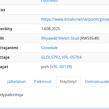
ruunikko
tus
https://www.ikitalvi.net/w/ponit/glo
eröity
14.08.2025
lli
Rhyawdd Welsh Stud
(RWS9549)
ttajanimi
Glowdale
ttaja
GLDL5792
,
VRL-05704
ajat
josh (
VRL-00139
)
Jälkeläiset
Palkinnot
Näyttelyt
Ominaisuude
elypalkintoja