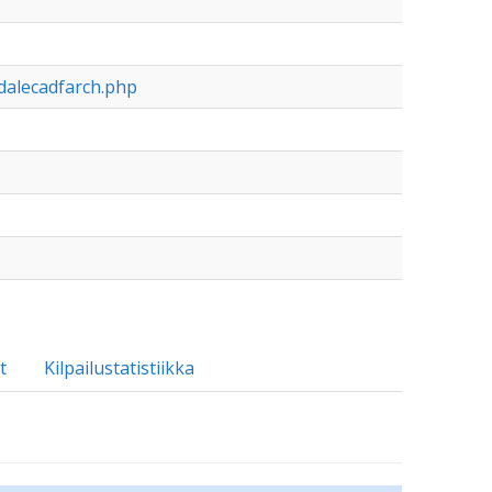
wdalecadfarch.php
t
Kilpailustatistiikka