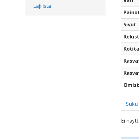
Väri
Lajilista
Paino
Sivut
Rekist
Kotita
Kasva
Kasva
Omist
Suku
Ei näytt