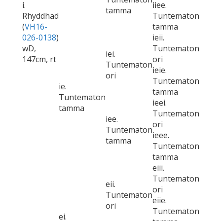
i.
iiee.
tamma
Rhyddhad
Tuntematon
(
VH16-
tamma
026-0138
)
ieii.
wD,
Tuntematon
iei.
147cm, rt
ori
Tuntematon
ieie.
ori
Tuntematon
ie.
tamma
Tuntematon
ieei.
tamma
Tuntematon
iee.
ori
Tuntematon
ieee.
tamma
Tuntematon
tamma
eiii.
Tuntematon
eii.
ori
Tuntematon
eiie.
ori
Tuntematon
ei.