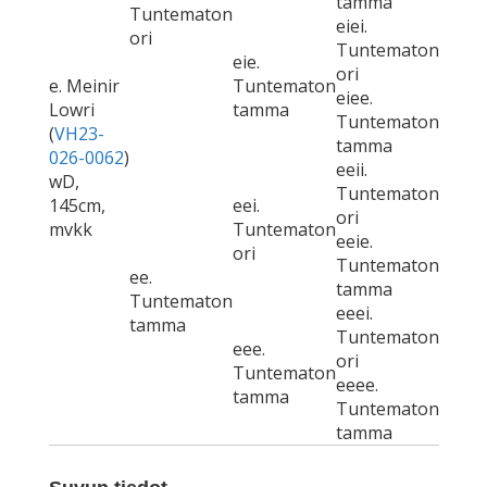
tamma
Tuntematon
eiei.
ori
Tuntematon
eie.
ori
e. Meinir
Tuntematon
eiee.
Lowri
tamma
Tuntematon
(
VH23-
tamma
026-0062
)
eeii.
wD,
Tuntematon
145cm,
eei.
ori
mvkk
Tuntematon
eeie.
ori
Tuntematon
ee.
tamma
Tuntematon
eeei.
tamma
Tuntematon
eee.
ori
Tuntematon
eeee.
tamma
Tuntematon
tamma