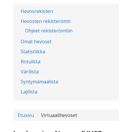
Hevosrekisteri
Hevosten rekisteröinti
Ohjeet rekisteröintiin
Omat hevoset
Statistiikka
Rotulista
Värilista
Syntymämaalista
Lajilista
Etusivu
Virtuaalihevoset