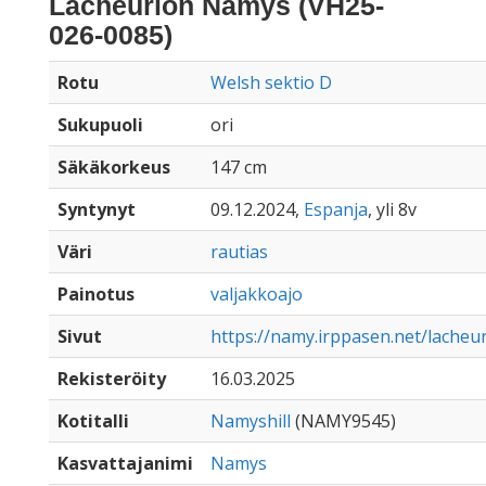
Lacheurion Namys (VH25-
026-0085)
Rotu
Welsh sektio D
Sukupuoli
ori
Säkäkorkeus
147 cm
Syntynyt
09.12.2024,
Espanja
, yli 8v
Väri
rautias
Painotus
valjakkoajo
Sivut
https://namy.irppasen.net/lache
Rekisteröity
16.03.2025
Kotitalli
Namyshill
(NAMY9545)
Kasvattajanimi
Namys