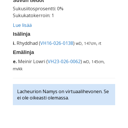
Suvun tiedot
Sukusiitosprosentti: 0%
Sukukatokerroin: 1
Lue lisää
Isälinja
i.
Rhyddhad (
VH16-026-0138
)
wD, 147cm, rt
Emälinja
e.
Meinir Lowri (
VH23-026-0062
)
wD, 145cm,
mvkk
Lacheurion Namys on virtuaalihevonen. Se
ei ole oikeasti olemassa.