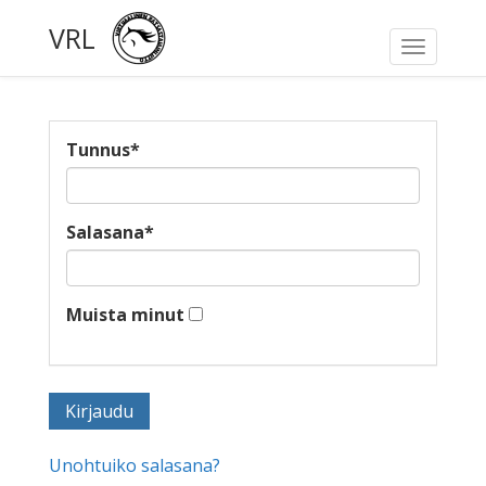
VRL
Toggle
navigati
Tunnus
*
Salasana
*
Muista minut
Unohtuiko salasana?