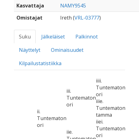
Kasvattaja
NAMY9545
Omistajat
Ireth (
VRL-03777
)
Suku
Jälkeläiset
Palkinnot
Näyttelyt
Ominaisuudet
Kilpailustatistiikka
iiii.
Tuntematon
iii.
ori
Tuntematon
iiie.
ori
Tuntematon
ii.
tamma
Tuntematon
iiei.
ori
Tuntematon
iie.
ori
Tuntematon