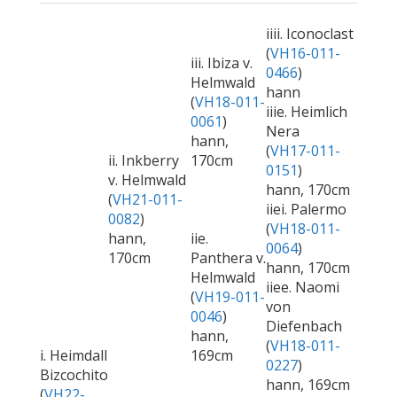
iiii. Iconoclast
(
VH16-011-
iii. Ibiza v.
0466
)
Helmwald
hann
(
VH18-011-
iiie. Heimlich
0061
)
Nera
hann,
(
VH17-011-
ii. Inkberry
170cm
0151
)
v. Helmwald
hann, 170cm
(
VH21-011-
iiei. Palermo
0082
)
(
VH18-011-
hann,
iie.
0064
)
170cm
Panthera v.
hann, 170cm
Helmwald
iiee. Naomi
(
VH19-011-
von
0046
)
Diefenbach
hann,
(
VH18-011-
i. Heimdall
169cm
0227
)
Bizcochito
hann, 169cm
(
VH22-