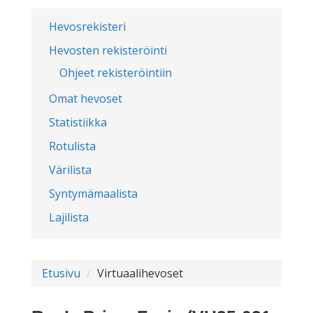
Hevosrekisteri
Hevosten rekisteröinti
Ohjeet rekisteröintiin
Omat hevoset
Statistiikka
Rotulista
Värilista
Syntymämaalista
Lajilista
Etusivu
Virtuaalihevoset