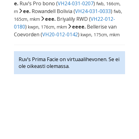
e.
Ruv’s Pro bono (
VH24-031-0207
)
fwb, 166cm,
ee.
Rowandell Bolivia (
VH24-031-0033
)
rn
fwb,
eee.
Briyalily RWD (
VH22-012-
165cm, rnkm
0180
)
eeee.
Bellerise van
kwpn, 176cm, mkm
Coevorden (
VH20-012-0142
)
kwpn, 175cm, mkm
Ruv’s Prima Facie on virtuaalihevonen. Se ei
ole oikeasti olemassa.