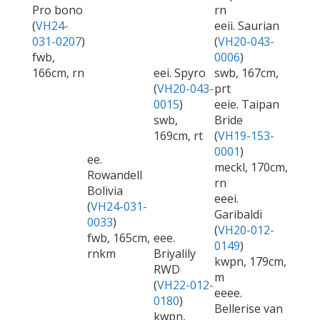
Pro bono
rn
(
VH24-
eeii. Saurian
031-0207
)
(
VH20-043-
fwb,
0006
)
166cm, rn
eei. Spyro
swb, 167cm,
(
VH20-043-
prt
0015
)
eeie. Taipan
swb,
Bride
169cm, rt
(
VH19-153-
0001
)
ee.
meckl, 170cm,
Rowandell
rn
Bolivia
eeei.
(
VH24-031-
Garibaldi
0033
)
(
VH20-012-
fwb, 165cm,
eee.
0149
)
rnkm
Briyalily
kwpn, 179cm,
RWD
m
(
VH22-012-
eeee.
0180
)
Bellerise van
kwpn,