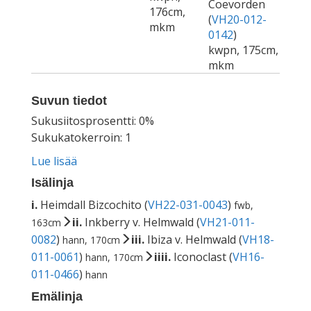
Coevorden
176cm,
(
VH20-012-
mkm
0142
)
kwpn, 175cm,
mkm
Suvun tiedot
Sukusiitosprosentti: 0%
Sukukatokerroin: 1
Lue lisää
Isälinja
i.
Heimdall Bizcochito (
VH22-031-0043
)
fwb,
ii.
Inkberry v. Helmwald (
VH21-011-
163cm
0082
)
iii.
Ibiza v. Helmwald (
VH18-
hann, 170cm
011-0061
)
iiii.
Iconoclast (
VH16-
hann, 170cm
011-0466
)
hann
Emälinja