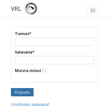
VRL
Toggle
navigati
Tunnus
*
Salasana
*
Muista minut
Unohtuiko salasana?