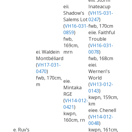
eiii. Storm
eii.
Inateacup
Shadow's
(
VH15-031-
Salems Lot
0247
)
(
VH16-031-
fwb, 170cm
0859
)
eiie. Faithful
fwb,
Trouble
169cm,
(
VH16-031-
ei. Waldein
mrn
0078
)
Montbéliard
fwb, 168cm
(
VH17-031-
eiei.
0470
)
Werneri's
fwb, 170cm,
World
eie.
m
(
VH13-012-
Mintaka
0143
)
RGE
kwpn, 159cm,
(
VH14-012-
km
0421
)
eiee. Chenell
kwpn,
(
VH14-012-
160cm, rn
0048
)
e. Ruv’s
kwpn, 161cm,