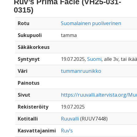
Ruv’s Prima Facie (VH25-031-
0315)
Rotu
Suomalainen puoliverinen
Sukupuoli
tamma
Säkäkorkeus
Syntynyt
19.07.2025,
Suomi
, alle 3v, tai ik
Väri
tummanruunikko
Painotus
Sivut
https://ruuvalli.altervista.org
Rekisteröity
19.07.2025
Kotitalli
Ruuvalli
(RUUV7448)
Kasvattajanimi
Ruv’s