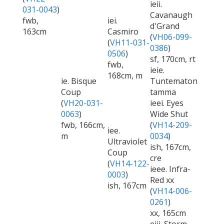
ieii.
031-0043
)
Cavanaugh
fwb,
iei.
d'Grand
163cm
Casmiro
(
VH06-099-
(
VH11-031-
0386
)
0506
)
sf, 170cm, rt
fwb,
ieie.
168cm, m
ie. Bisque
Tuntematon
Coup
tamma
(
VH20-031-
ieei. Eyes
0063
)
Wide Shut
fwb, 166cm,
(
VH14-209-
iee.
m
0034
)
Ultraviolet
ish, 167cm,
Coup
cre
(
VH14-122-
ieee. Infra-
0003
)
Red xx
ish, 167cm
(
VH14-006-
0261
)
xx, 165cm