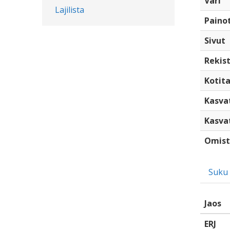
Väri
Lajilista
Paino
Sivut
Rekist
Kotita
Kasva
Kasva
Omist
Suku
Jaos
ERJ