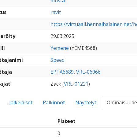
musta
tus
ravit
https://virtuaali.hennaihalainen.net/
eröity
29.03.2025
lli
Yemene
(YEME4568)
ttajanimi
Speed
ttaja
EPTA6689
,
VRL-06066
ajat
Zack (
VRL-01221
)
Jälkeläiset
Palkinnot
Näyttelyt
Ominaisuude
Pisteet
0