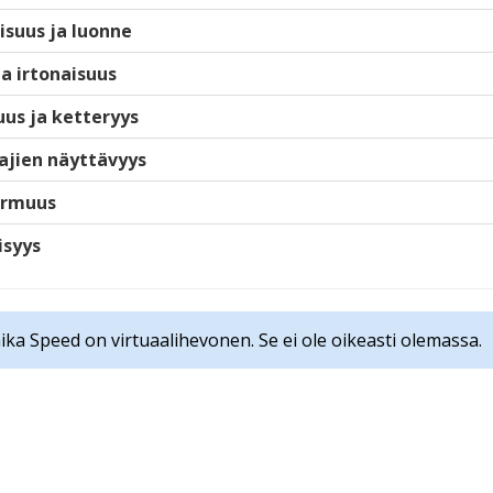
isuus ja luonne
ja irtonaisuus
us ja ketteryys
ajien näyttävyys
armuus
isyys
ika Speed on virtuaalihevonen. Se ei ole oikeasti olemassa.