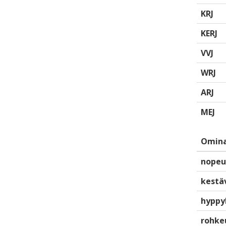
KRJ
KERJ
VVJ
WRJ
ARJ
MEJ
Omina
nopeu
kestä
hyppy
rohke