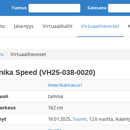
Tunnus
Salasana
tto
Jäsenyys
Virtuaalitallit
Virtuaalihevoset
vu
Virtuaalihevoset
nika Speed (VH25-038-0020)
Amerikanravuri
uoli
tamma
orkeus
162 cm
nyt
16.01.2025,
Suomi
, 12.6 vuotta, ikään