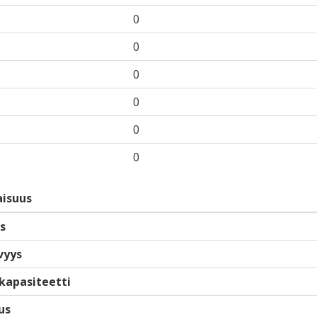
0
0
0
0
0
0
isuus
s
vyys
kapasiteetti
us