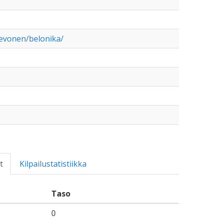
hevonen/belonika/
t
Kilpailustatistiikka
Taso
0