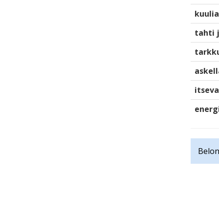
kuulia
tahti 
tarkku
askell
itsev
energ
Belon