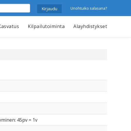
Unohtuiko salasana?
Kasvatus
Kilpailutoiminta
Alayhdistykset
tyminen: 45pv = 1v