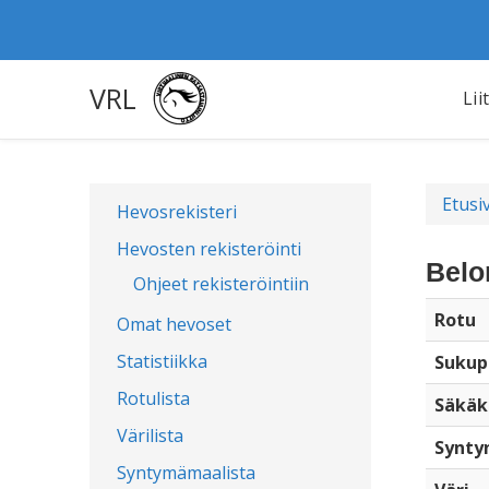
VRL
Lii
Etusi
Hevosrekisteri
Hevosten rekisteröinti
Belo
Ohjeet rekisteröintiin
Rotu
Omat hevoset
Statistiikka
Sukup
Rotulista
Säkäk
Värilista
Synty
Syntymämaalista