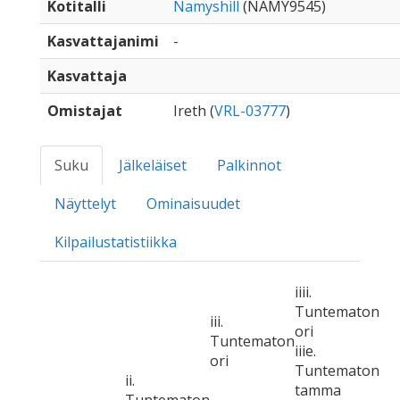
Kotitalli
Namyshill
(NAMY9545)
Kasvattajanimi
-
Kasvattaja
Omistajat
Ireth (
VRL-03777
)
Suku
Jälkeläiset
Palkinnot
Näyttelyt
Ominaisuudet
Kilpailustatistiikka
iiii.
Tuntematon
iii.
ori
Tuntematon
iiie.
ori
Tuntematon
ii.
tamma