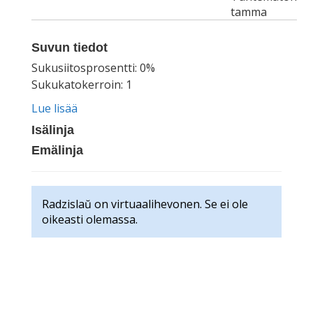
tamma
Suvun tiedot
Sukusiitosprosentti: 0%
Sukukatokerroin: 1
Lue lisää
Isälinja
Emälinja
Radzislaŭ on virtuaalihevonen. Se ei ole
oikeasti olemassa.