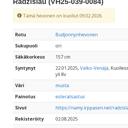
Radzislaŭ (VH25-039-0084)
Tämä hevonen on kuollut 09.02.2026.
Rotu
Budjonnynhevonen
Sukupuoli
ori
Säkäkorkeus
157 cm
Syntynyt
22.01.2025,
Valko-Venäjä
, Kuolles
yli 8v
Väri
musta
Painotus
esteratsastus
Sivut
https://namy.irppasen.net/radzis
Rekisteröity
02.08.2025