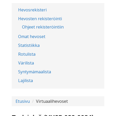
Hevosrekisteri
Hevosten rekisteröinti
Ohjeet rekisteröintiin
Omat hevoset
Statistiikka
Rotulista
Värilista
Syntymämaalista
Lajilista
Etusivu
Virtuaalihevoset