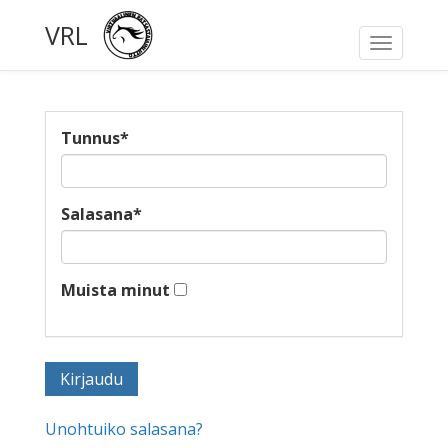
VRL
Toggle
navigati
Tunnus
*
Salasana
*
Muista minut
Unohtuiko salasana?