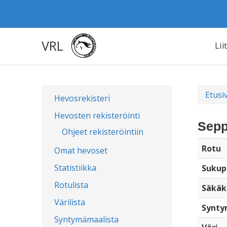
VRL
Lii
Etusi
Hevosrekisteri
Hevosten rekisteröinti
Sepp
Ohjeet rekisteröintiin
Rotu
Omat hevoset
Statistiikka
Sukup
Rotulista
Säkäk
Värilista
Synty
Syntymämaalista