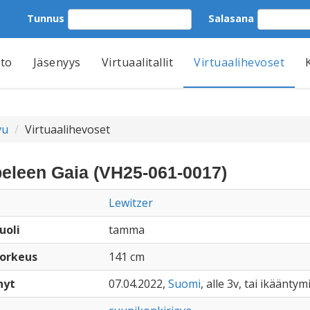
Tunnus
Salasana
tto
Jäsenyys
Virtuaalitallit
Virtuaalihevoset
vu
Virtuaalihevoset
eleen Gaia (VH25-061-0017)
Lewitzer
uoli
tamma
orkeus
141 cm
nyt
07.04.2022,
Suomi
, alle 3v, tai ikääntym