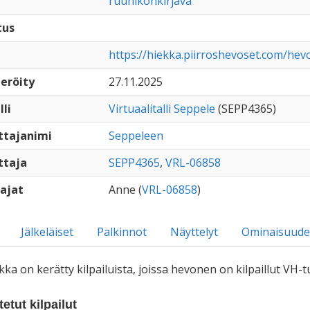
ruunikonkirjava
tus
https://hiekka.piirroshevoset.com/he
eröity
27.11.2025
lli
Virtuaalitalli Seppele
(SEPP4365)
ttajanimi
Seppeleen
ttaja
SEPP4365
,
VRL-06858
ajat
Anne (
VRL-06858
)
Jälkeläiset
Palkinnot
Näyttelyt
Ominaisuude
iikka on kerätty kilpailuista, joissa hevonen on kilpaillut VH
etut kilpailut