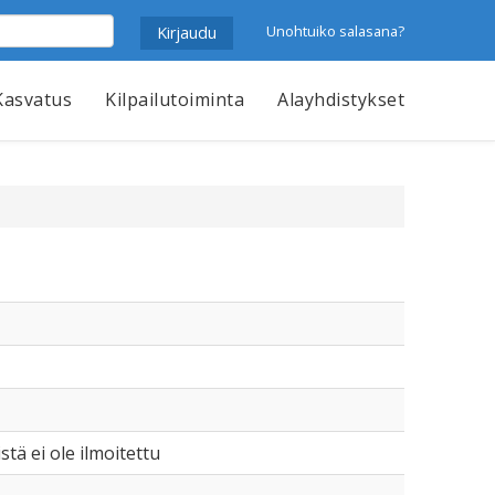
Unohtuiko salasana?
Kasvatus
Kilpailutoiminta
Alayhdistykset
istä ei ole ilmoitettu