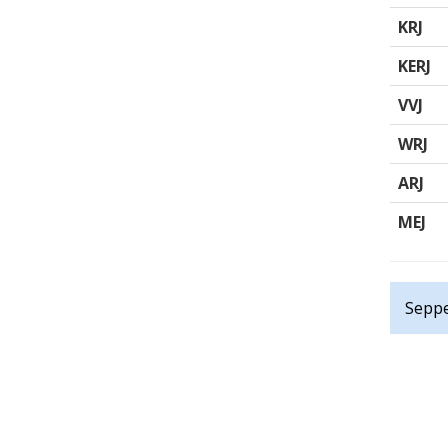
KRJ
KERJ
VVJ
WRJ
ARJ
MEJ
Seppe