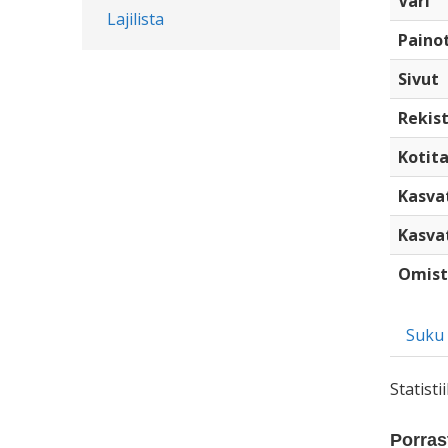
Väri
Lajilista
Paino
Sivut
Rekist
Kotita
Kasva
Kasva
Omist
Suku
Statist
Porrast