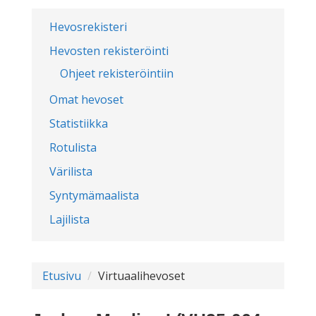
Hevosrekisteri
Hevosten rekisteröinti
Ohjeet rekisteröintiin
Omat hevoset
Statistiikka
Rotulista
Värilista
Syntymämaalista
Lajilista
Etusivu
Virtuaalihevoset