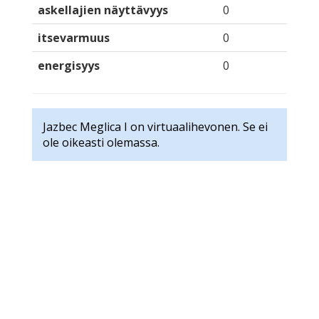
askellajien näyttävyys
0
itsevarmuus
0
energisyys
0
Jazbec Meglica I on virtuaalihevonen. Se ei
ole oikeasti olemassa.