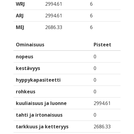
WRJ
2994.61
6
ARJ
2994.61
6
MEJ
2686.33
6
Ominaisuus
Pisteet
nopeus
0
kestävyys
0
hyppykapasiteetti
0
rohkeus
0
kuuliaisuus ja luonne
2994.61
tahti ja irtonaisuus
0
tarkkuus ja ketteryys
2686.33