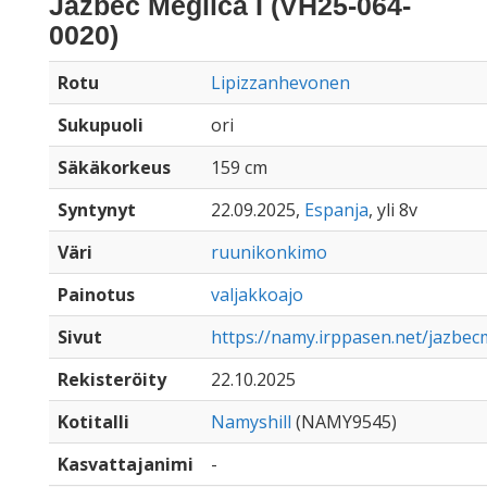
Jazbec Meglica I (VH25-064-
0020)
Rotu
Lipizzanhevonen
Sukupuoli
ori
Säkäkorkeus
159 cm
Syntynyt
22.09.2025,
Espanja
, yli 8v
Väri
ruunikonkimo
Painotus
valjakkoajo
Sivut
https://namy.irppasen.net/jazbec
Rekisteröity
22.10.2025
Kotitalli
Namyshill
(NAMY9545)
Kasvattajanimi
-