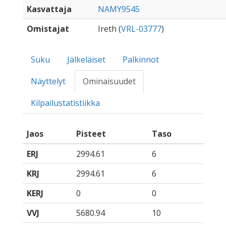
Kasvattaja
NAMY9545
Omistajat
Ireth (
VRL-03777
)
Suku
Jälkeläiset
Palkinnot
Näyttelyt
Ominaisuudet
Kilpailustatistiikka
Jaos
Pisteet
Taso
ERJ
2994.61
6
KRJ
2994.61
6
KERJ
0
0
VVJ
5680.94
10