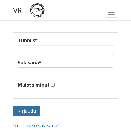
VRL
Toggle
navigati
Tunnus
*
Salasana
*
Muista minut
Unohtuiko salasana?