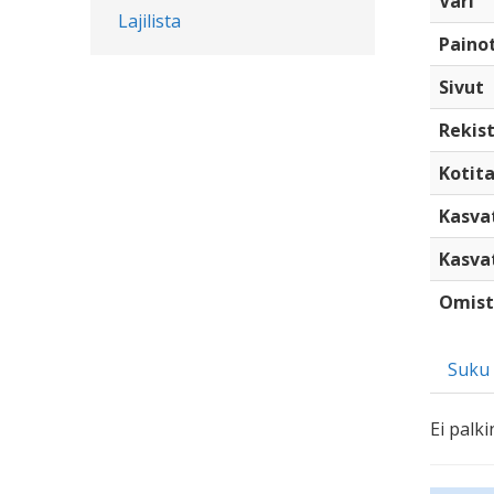
Väri
Lajilista
Paino
Sivut
Rekist
Kotita
Kasva
Kasva
Omist
Suku
Ei palki