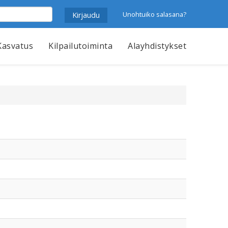
Unohtuiko salasana?
Kasvatus
Kilpailutoiminta
Alayhdistykset