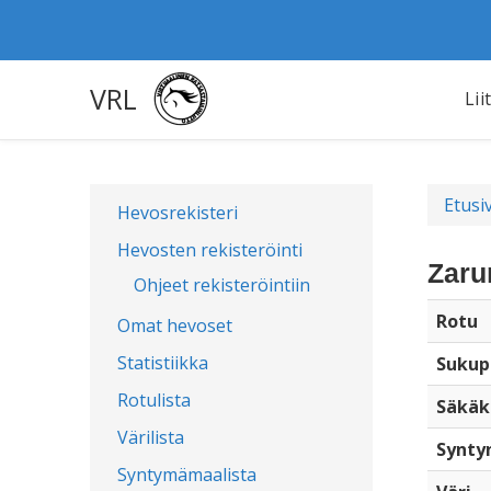
VRL
Lii
Etusi
Hevosrekisteri
Hevosten rekisteröinti
Zaru
Ohjeet rekisteröintiin
Rotu
Omat hevoset
Statistiikka
Sukup
Rotulista
Säkäk
Värilista
Synty
Syntymämaalista