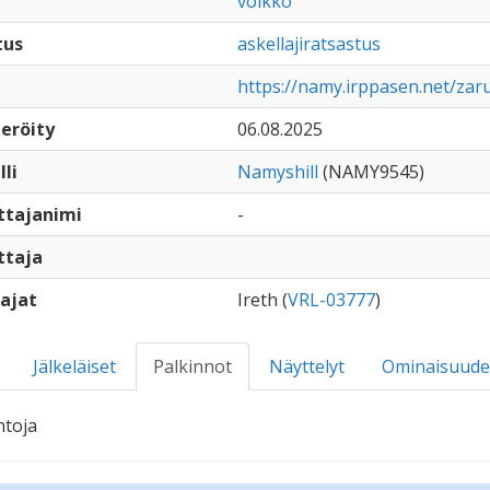
voikko
tus
askellajiratsastus
https://namy.irppasen.net/zar
eröity
06.08.2025
lli
Namyshill
(NAMY9545)
ttajanimi
-
ttaja
ajat
Ireth (
VRL-03777
)
Jälkeläiset
Palkinnot
Näyttelyt
Ominaisuude
ntoja