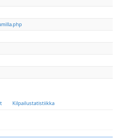
umilla.php
t
Kilpailustatistiikka