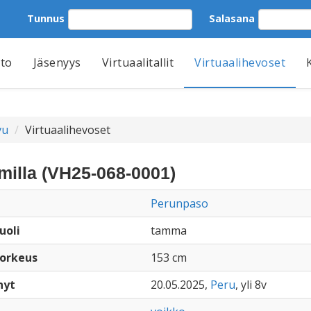
Tunnus
Salasana
tto
Jäsenyys
Virtuaalitallit
Virtuaalihevoset
vu
Virtuaalihevoset
milla (VH25-068-0001)
Perunpaso
uoli
tamma
orkeus
153 cm
nyt
20.05.2025,
Peru
, yli 8v