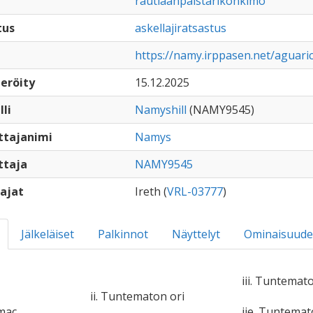
rautiaanpäistärikönkimo
tus
askellajiratsastus
https://namy.irppasen.net/aguar
eröity
15.12.2025
lli
Namyshill
(NAMY9545)
ttajanimi
Namys
ttaja
NAMY9545
ajat
Ireth (
VRL-03777
)
Jälkeläiset
Palkinnot
Näyttelyt
Ominaisuude
iii. Tuntemato
ii. Tuntematon ori
ímac
iie. Tuntema