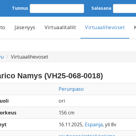
Tunnus
Salasana
tto
Jäsenyys
Virtuaalitallit
Virtuaalihevoset
vu
Virtuaalihevoset
rico Namys (VH25-068-0018)
Perunpaso
uoli
ori
orkeus
156 cm
nyt
16.11.2025,
Espanja
, yli 8v