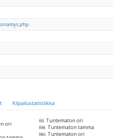
iconamys.php
t
Kilpailustatistiikka
iiii. Tuntematon ori
n ori
iiie. Tuntematon tamma
iiei. Tuntematon ori
ton tamma