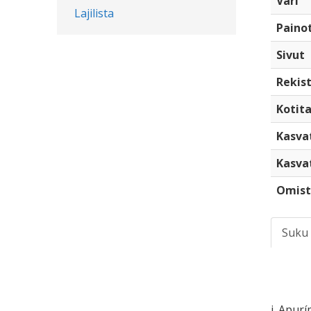
Väri
Lajilista
Paino
Sivut
Rekist
Kotita
Kasva
Kasva
Omist
Suku
i. Apur