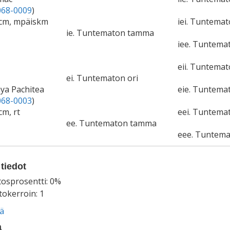
68-0009
)
8cm, mpäiskm
iei. Tuntemat
ie. Tuntematon tamma
iee. Tuntem
eii. Tuntemat
ei. Tuntematon ori
ya Pachitea
eie. Tuntem
68-0003
)
cm, rt
eei. Tuntemat
ee. Tuntematon tamma
eee. Tuntem
tiedot
tosprosentti: 0%
okerroin: 1
ää
a