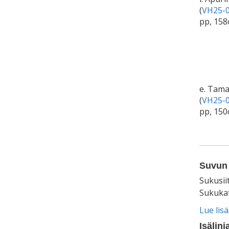
(
VH25-0
pp, 15
e. Tama
(
VH25-0
pp, 150
Suvun 
Sukusii
Sukukat
Lue lis
Isälinj