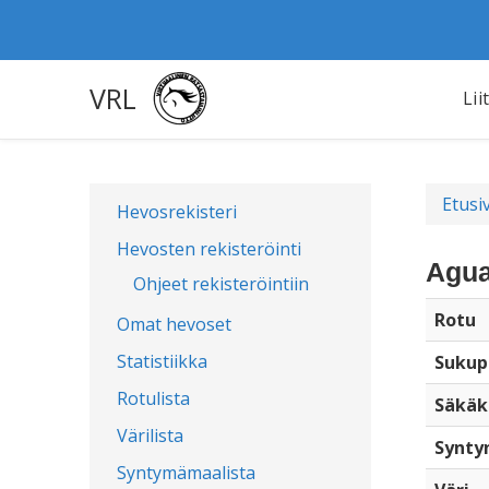
VRL
Lii
Etusi
Hevosrekisteri
Hevosten rekisteröinti
Agua
Ohjeet rekisteröintiin
Rotu
Omat hevoset
Statistiikka
Sukup
Rotulista
Säkäk
Värilista
Synty
Syntymämaalista