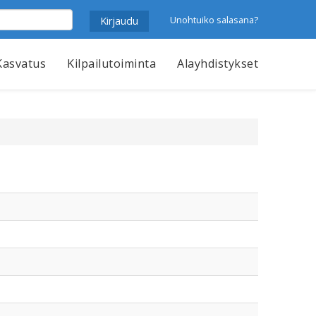
Unohtuiko salasana?
Kasvatus
Kilpailutoiminta
Alayhdistykset