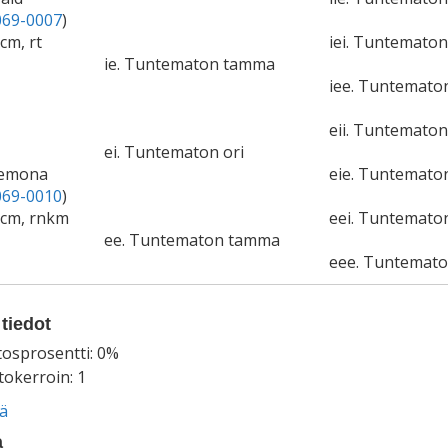
69-0007
)
cm, rt
iei. Tuntematon
ie. Tuntematon tamma
iee. Tuntemat
eii. Tuntematon
ei. Tuntematon ori
demona
eie. Tuntemat
69-0010
)
0cm, rnkm
eei. Tuntematon
ee. Tuntematon tamma
eee. Tuntemat
tiedot
tosprosentti: 0%
okerroin: 1
ää
a