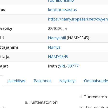
ruunikonkimo
tus
kenttäratsastus
https://namy.irppasen.net/dwye
eröity
22.10.2025
lli
Namyshill
(NAMY9545)
ttajanimi
Namys
ttaja
NAMY9545
ajat
Ireth (
VRL-03777
)
Jälkeläiset
Palkinnot
Näyttelyt
Ominaisuude
iii. Tuntematon 
ii. Tuntematon ori
bald
iie. Tuntemato