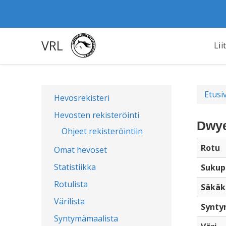
VRL
Lii
Etusi
Hevosrekisteri
Hevosten rekisteröinti
Dwye
Ohjeet rekisteröintiin
Rotu
Omat hevoset
Statistiikka
Sukup
Rotulista
Säkäk
Värilista
Synty
Syntymämaalista