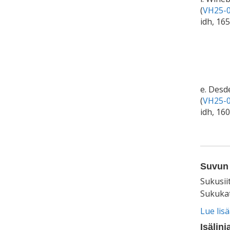
(
VH25-0
idh, 165
e. Des
(
VH25-0
idh, 16
Suvun 
Sukusii
Sukukat
Lue lis
Isälinj