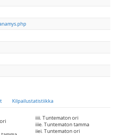
ranamys.php
t
Kilpailustatistiikka
iiii. Tuntematon ori
ori
iiie. Tuntematon tamma
iiei. Tuntematon ori
n tamma