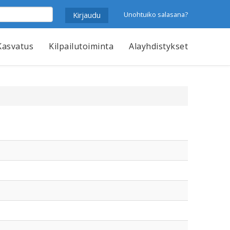
Unohtuiko salasana?
Kasvatus
Kilpailutoiminta
Alayhdistykset