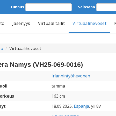
Tunnus
Salasana
tto
Jäsenyys
Virtuaalitallit
Virtuaalihevoset
vu
Virtuaalihevoset
ra Namys (VH25-069-0016)
Irlannintyöhevonen
uoli
tamma
orkeus
163 cm
nyt
18.09.2025,
Espanja
, yli 8v