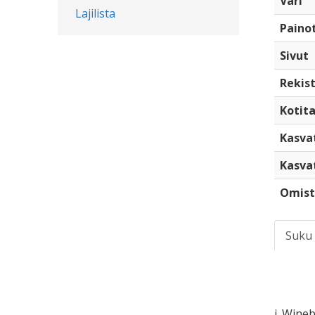
Väri
Lajilista
Paino
Sivut
Rekist
Kotita
Kasva
Kasva
Omist
Suku
i. Wine