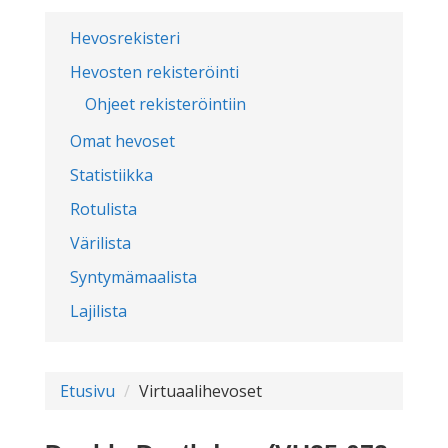
Hevosrekisteri
Hevosten rekisteröinti
Ohjeet rekisteröintiin
Omat hevoset
Statistiikka
Rotulista
Värilista
Syntymämaalista
Lajilista
Etusivu
Virtuaalihevoset