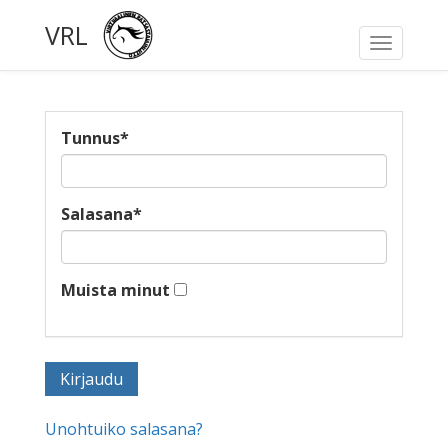
VRL
Toggle
navigati
Tunnus
*
Salasana
*
Muista minut
Unohtuiko salasana?