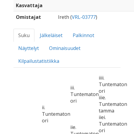
Kasvattaja
Omistajat
Ireth (
VRL-03777
)
Suku
Jälkeläiset
Palkinnot
Näyttelyt
Ominaisuudet
Kilpailustatistiikka
iiii.
Tuntematon
iii.
ori
Tuntematon
iiie.
ori
Tuntematon
ii.
tamma
Tuntematon
iiei.
ori
Tuntematon
iie.
ori
Tuntematon