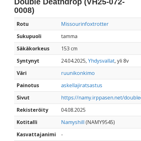
Double Deathdrop (VH25-072-
0008)
Rotu
Missourinfoxtrotter
Sukupuoli
tamma
Säkäkorkeus
153 cm
Syntynyt
24.04.2025,
Yhdysvallat
, yli 8v
Väri
ruunikonkimo
Painotus
askellajiratsastus
Sivut
https://namy.irppasen.net/doubl
Rekisteröity
04.08.2025
Kotitalli
Namyshill
(NAMY9545)
Kasvattajanimi
-