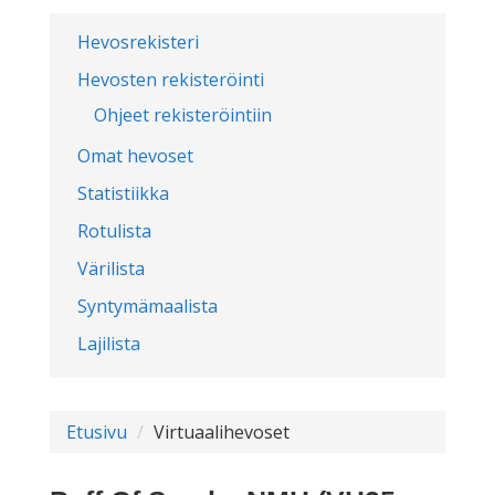
Hevosrekisteri
Hevosten rekisteröinti
Ohjeet rekisteröintiin
Omat hevoset
Statistiikka
Rotulista
Värilista
Syntymämaalista
Lajilista
Etusivu
Virtuaalihevoset