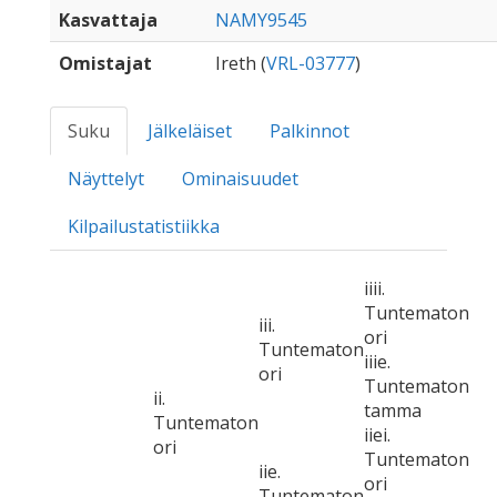
Kasvattaja
NAMY9545
Omistajat
Ireth (
VRL-03777
)
Suku
Jälkeläiset
Palkinnot
Näyttelyt
Ominaisuudet
Kilpailustatistiikka
iiii.
Tuntematon
iii.
ori
Tuntematon
iiie.
ori
Tuntematon
ii.
tamma
Tuntematon
iiei.
ori
Tuntematon
iie.
ori
Tuntematon