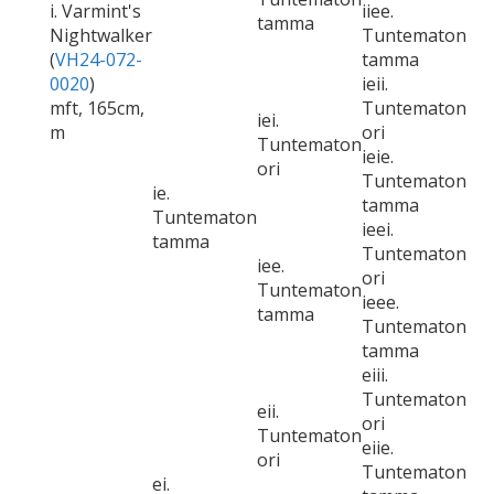
i. Varmint's
iiee.
tamma
Nightwalker
Tuntematon
(
VH24-072-
tamma
0020
)
ieii.
mft, 165cm,
Tuntematon
iei.
m
ori
Tuntematon
ieie.
ori
Tuntematon
ie.
tamma
Tuntematon
ieei.
tamma
Tuntematon
iee.
ori
Tuntematon
ieee.
tamma
Tuntematon
tamma
eiii.
Tuntematon
eii.
ori
Tuntematon
eiie.
ori
Tuntematon
ei.