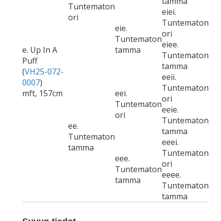
tamma
Tuntematon
eiei.
ori
Tuntematon
eie.
ori
Tuntematon
eiee.
e. Up In A
tamma
Tuntematon
Puff
tamma
(
VH25-072-
eeii.
0007
)
Tuntematon
mft, 157cm
eei.
ori
Tuntematon
eeie.
ori
Tuntematon
ee.
tamma
Tuntematon
eeei.
tamma
Tuntematon
eee.
ori
Tuntematon
eeee.
tamma
Tuntematon
tamma