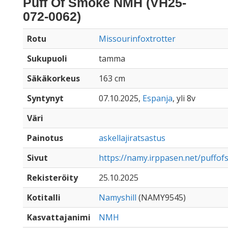
Puff Of Smoke NMH (VH25-
072-0062)
Rotu
Missourinfoxtrotter
Sukupuoli
tamma
Säkäkorkeus
163 cm
Syntynyt
07.10.2025,
Espanja
, yli 8v
Väri
Painotus
askellajiratsastus
Sivut
https://namy.irppasen.net/puff
Rekisteröity
25.10.2025
Kotitalli
Namyshill
(NAMY9545)
Kasvattajanimi
NMH