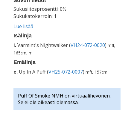
Suvun tiedot
Sukusiitosprosentti: 0%
Sukukatokerroin: 1
Lue lisää
Isälinja
i.
Varmint's Nightwalker (
VH24-072-0020
)
mft,
165cm, m
Emälinja
e.
Up In A Puff (
VH25-072-0007
)
mft, 157cm
Puff Of Smoke NMH on virtuaalihevonen.
Se ei ole oikeasti olemassa.