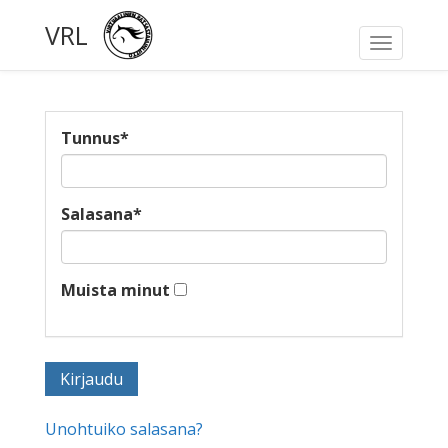
VRL
Toggle
navigati
Tunnus
*
Salasana
*
Muista minut
Unohtuiko salasana?