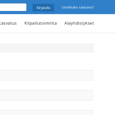
Unohtuiko salasana?
Kasvatus
Kilpailutoiminta
Alayhdistykset