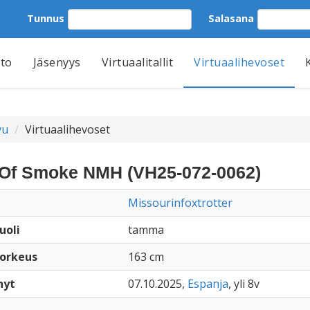
Tunnus
Salasana
tto
Jäsenyys
Virtuaalitallit
Virtuaalihevoset
vu
Virtuaalihevoset
 Of Smoke NMH (VH25-072-0062)
Missourinfoxtrotter
uoli
tamma
orkeus
163 cm
nyt
07.10.2025,
Espanja
, yli 8v