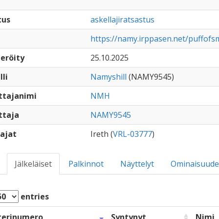
tus
askellajiratsastus
https://namy.irppasen.net/puffo
eröity
25.10.2025
lli
Namyshill
(NAMY9545)
ttajanimi
NMH
ttaja
NAMY9545
ajat
Ireth (
VRL-03777
)
Jälkeläiset
Palkinnot
Näyttelyt
Ominaisuude
entries
terinumero
Syntynyt
Nimi