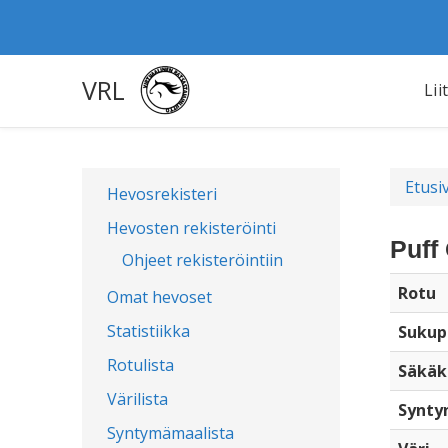
VRL
Lii
Etusi
Hevosrekisteri
Hevosten rekisteröinti
Puff
Ohjeet rekisteröintiin
Rotu
Omat hevoset
Statistiikka
Sukup
Rotulista
Säkäk
Värilista
Synty
Syntymämaalista