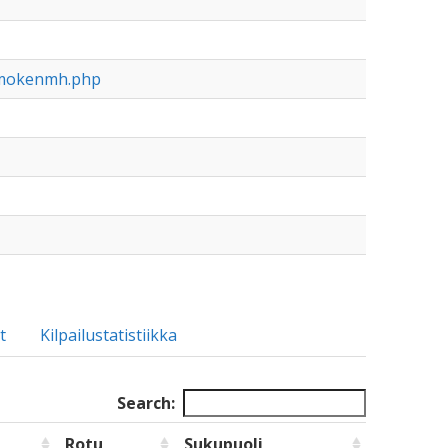
fsmokenmh.php
t
Kilpailustatistiikka
Search:
Rotu
Sukupuoli