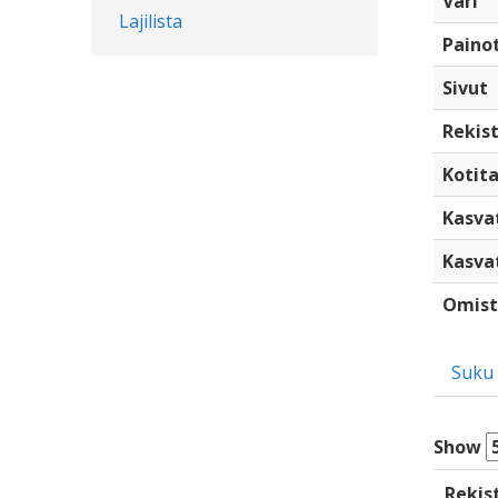
Väri
Lajilista
Paino
Sivut
Rekist
Kotita
Kasva
Kasva
Omist
Suku
Show
Rekis