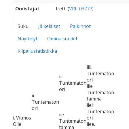
Omistajat
Ireth (
VRL-03777
)
Suku
Jälkeläiset
Palkinnot
Näyttelyt
Ominaisuudet
Kilpailustatistiikka
iiii.
Tuntematon
iii.
ori
Tuntematon
iiie.
ori
Tuntematon
ii.
tamma
Tuntematon
iiei.
ori
Tuntematon
iie.
i. Vitmos
ori
Tuntematon
Olle
iiee.
tamma