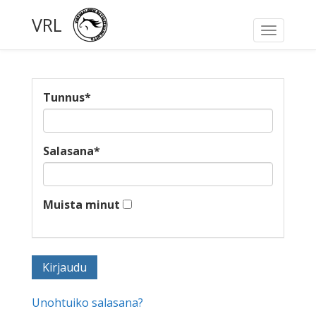
VRL
Toggle
navigati
Tunnus
*
Salasana
*
Muista minut
Unohtuiko salasana?