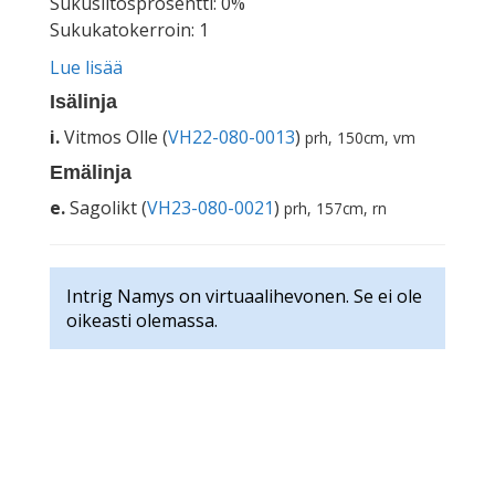
Sukusiitosprosentti: 0%
Sukukatokerroin: 1
Lue lisää
Isälinja
i.
Vitmos Olle (
VH22-080-0013
)
prh, 150cm, vm
Emälinja
e.
Sagolikt (
VH23-080-0021
)
prh, 157cm, rn
Intrig Namys on virtuaalihevonen. Se ei ole
oikeasti olemassa.