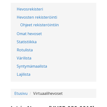
Hevosrekisteri
Hevosten rekisteröinti
Ohjeet rekisteröintiin
Omat hevoset
Statistiikka
Rotulista
Värilista
Syntymämaalista
Lajilista
Etusivu
Virtuaalihevoset