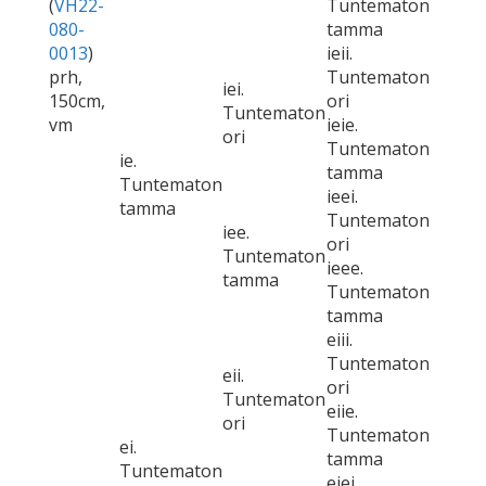
(
VH22-
Tuntematon
080-
tamma
0013
)
ieii.
prh,
Tuntematon
iei.
150cm,
ori
Tuntematon
vm
ieie.
ori
Tuntematon
ie.
tamma
Tuntematon
ieei.
tamma
Tuntematon
iee.
ori
Tuntematon
ieee.
tamma
Tuntematon
tamma
eiii.
Tuntematon
eii.
ori
Tuntematon
eiie.
ori
Tuntematon
ei.
tamma
Tuntematon
eiei.