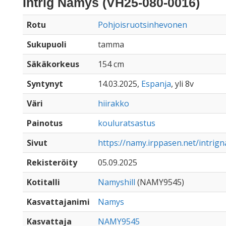
Intrig Namys (VH25-080-0016)
Rotu
Pohjoisruotsinhevonen
Sukupuoli
tamma
Säkäkorkeus
154 cm
Syntynyt
14.03.2025,
Espanja
, yli 8v
Väri
hiirakko
Painotus
kouluratsastus
Sivut
https://namy.irppasen.net/intrig
Rekisteröity
05.09.2025
Kotitalli
Namyshill
(NAMY9545)
Kasvattajanimi
Namys
Kasvattaja
NAMY9545