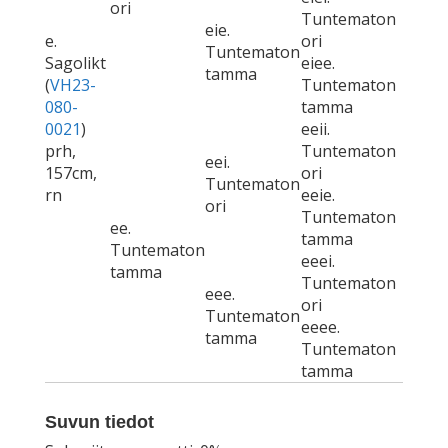
ori
Tuntematon
eie.
e.
ori
Tuntematon
Sagolikt
eiee.
tamma
(
VH23-
Tuntematon
080-
tamma
0021
)
eeii.
prh,
Tuntematon
eei.
157cm,
ori
Tuntematon
rn
eeie.
ori
Tuntematon
ee.
tamma
Tuntematon
eeei.
tamma
Tuntematon
eee.
ori
Tuntematon
eeee.
tamma
Tuntematon
tamma
Suvun tiedot