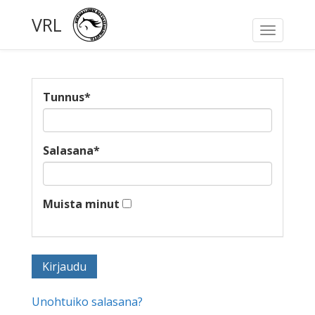
VRL
Toggle
navigati
Tunnus
*
Salasana
*
Muista minut
Unohtuiko salasana?