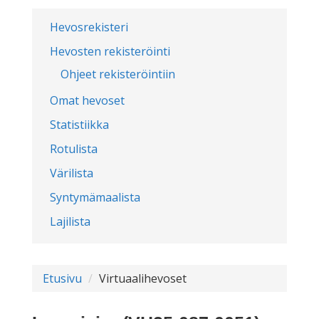
Hevosrekisteri
Hevosten rekisteröinti
Ohjeet rekisteröintiin
Omat hevoset
Statistiikka
Rotulista
Värilista
Syntymämaalista
Lajilista
Etusivu
Virtuaalihevoset