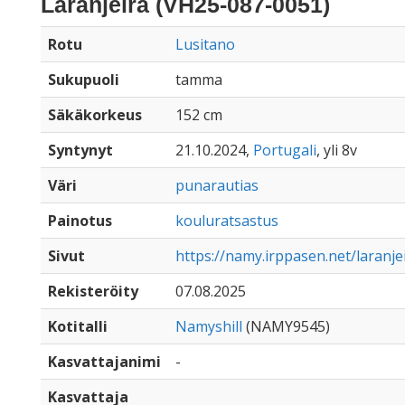
Laranjeira (VH25-087-0051)
Rotu
Lusitano
Sukupuoli
tamma
Säkäkorkeus
152 cm
Syntynyt
21.10.2024,
Portugali
, yli 8v
Väri
punarautias
Painotus
kouluratsastus
Sivut
https://namy.irppasen.net/laranje
Rekisteröity
07.08.2025
Kotitalli
Namyshill
(NAMY9545)
Kasvattajanimi
-
Kasvattaja