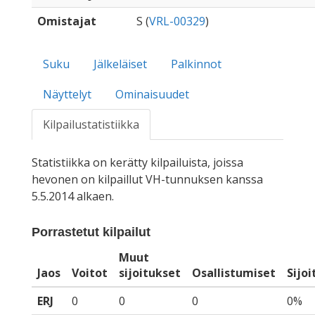
Omistajat
S (
VRL-00329
)
Suku
Jälkeläiset
Palkinnot
Näyttelyt
Ominaisuudet
Kilpailustatistiikka
Statistiikka on kerätty kilpailuista, joissa
hevonen on kilpaillut VH-tunnuksen kanssa
5.5.2014 alkaen.
Porrastetut kilpailut
Muut
Jaos
Voitot
sijoitukset
Osallistumiset
Sijo
ERJ
0
0
0
0%