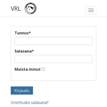
VRL
Toggle
navigati
Tunnus
*
Salasana
*
Muista minut
Unohtuiko salasana?