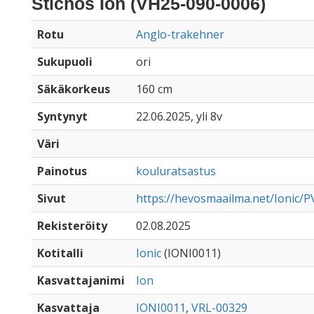
Stichos Ion (VH25-090-0006)
Rotu
Anglo-trakehner
Sukupuoli
ori
Säkäkorkeus
160 cm
Syntynyt
22.06.2025, yli 8v
Väri
Painotus
kouluratsastus
Sivut
https://hevosmaailma.net/Ionic/P
Rekisteröity
02.08.2025
Kotitalli
Ionic
(IONI0011)
Kasvattajanimi
Ion
Kasvattaja
IONI0011
,
VRL-00329