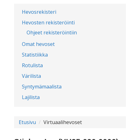
Hevosrekisteri
Hevosten rekisteröinti
Ohjeet rekisteröintiin
Omat hevoset
Statistiikka
Rotulista
Värilista
Syntymämaalista
Lajilista
Etusivu
Virtuaalihevoset