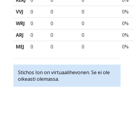
KERJ
0
0
0
0%
VVJ
0
0
0
0%
WRJ
0
0
0
0%
ARJ
0
0
0
0%
MEJ
0
0
0
0%
Stichos Ion on virtuaalihevonen. Se ei ole
oikeasti olemassa.