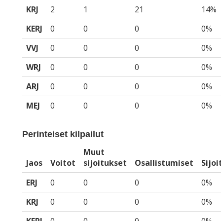
KRJ
2
1
21
14%
KERJ
0
0
0
0%
VVJ
0
0
0
0%
WRJ
0
0
0
0%
ARJ
0
0
0
0%
MEJ
0
0
0
0%
Perinteiset kilpailut
Muut
Jaos
Voitot
sijoitukset
Osallistumiset
Sijo
ERJ
0
0
0
0%
KRJ
0
0
0
0%