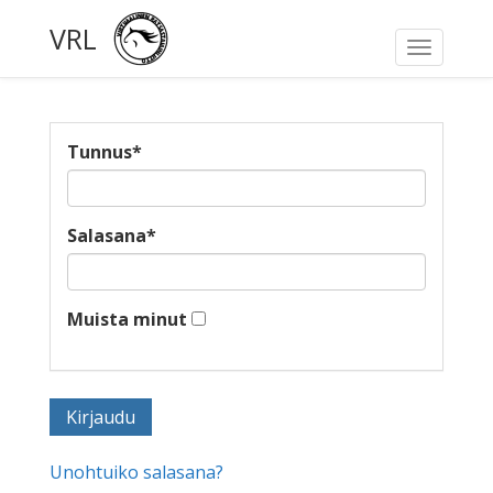
VRL
Toggle
navigati
Tunnus
*
Salasana
*
Muista minut
Unohtuiko salasana?