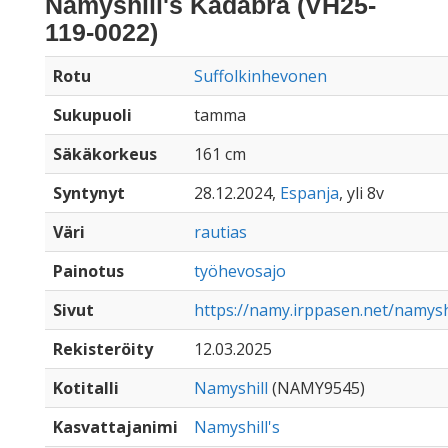
Namyshill's Kadabra (VH25-
119-0022)
Rotu
Suffolkinhevonen
Sukupuoli
tamma
Säkäkorkeus
161 cm
Syntynyt
28.12.2024,
Espanja
, yli 8v
Väri
rautias
Painotus
työhevosajo
Sivut
https://namy.irppasen.net/namys
Rekisteröity
12.03.2025
Kotitalli
Namyshill
(NAMY9545)
Kasvattajanimi
Namyshill's