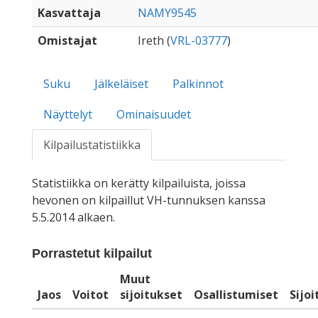
Kasvattaja
NAMY9545
Omistajat
Ireth (
VRL-03777
)
Suku
Jälkeläiset
Palkinnot
Näyttelyt
Ominaisuudet
Kilpailustatistiikka
Statistiikka on kerätty kilpailuista, joissa
hevonen on kilpaillut VH-tunnuksen kanssa
5.5.2014 alkaen.
Porrastetut kilpailut
Muut
Jaos
Voitot
sijoitukset
Osallistumiset
Sijo