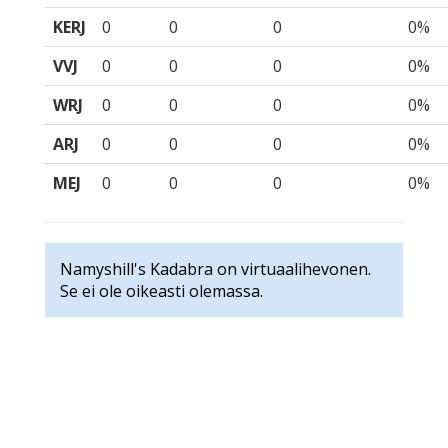
KERJ
0
0
0
0%
VVJ
0
0
0
0%
WRJ
0
0
0
0%
ARJ
0
0
0
0%
MEJ
0
0
0
0%
Namyshill's Kadabra on virtuaalihevonen.
Se ei ole oikeasti olemassa.