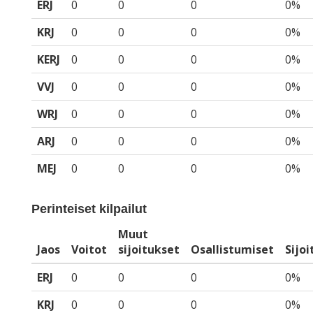
ERJ
0
0
0
0%
KRJ
0
0
0
0%
KERJ
0
0
0
0%
VVJ
0
0
0
0%
WRJ
0
0
0
0%
ARJ
0
0
0
0%
MEJ
0
0
0
0%
Perinteiset kilpailut
Muut
Jaos
Voitot
sijoitukset
Osallistumiset
Sijo
ERJ
0
0
0
0%
KRJ
0
0
0
0%