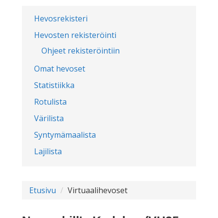
Hevosrekisteri
Hevosten rekisteröinti
Ohjeet rekisteröintiin
Omat hevoset
Statistiikka
Rotulista
Värilista
Syntymämaalista
Lajilista
Etusivu
Virtuaalihevoset