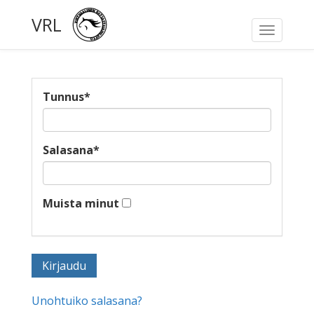
VRL
Toggle
navigati
Tunnus
*
Salasana
*
Muista minut
Unohtuiko salasana?