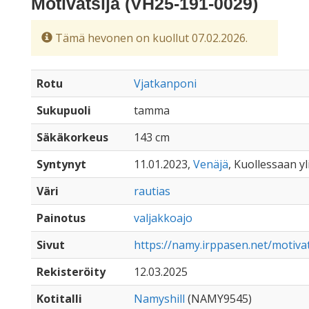
Motivatsija (VH25-191-0029)
Tämä hevonen on kuollut 07.02.2026.
Rotu
Vjatkanponi
Sukupuoli
tamma
Säkäkorkeus
143 cm
Syntynyt
11.01.2023,
Venäjä
, Kuollessaan yl
Väri
rautias
Painotus
valjakkoajo
Sivut
https://namy.irppasen.net/motivat
Rekisteröity
12.03.2025
Kotitalli
Namyshill
(NAMY9545)