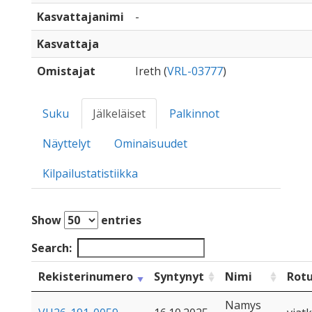
Kasvattajanimi
-
Kasvattaja
Omistajat
Ireth (
VRL-03777
)
Suku
Jälkeläiset
Palkinnot
Näyttelyt
Ominaisuudet
Kilpailustatistiikka
Show
entries
Search:
Rekisterinumero
Syntynyt
Nimi
Rot
Namys