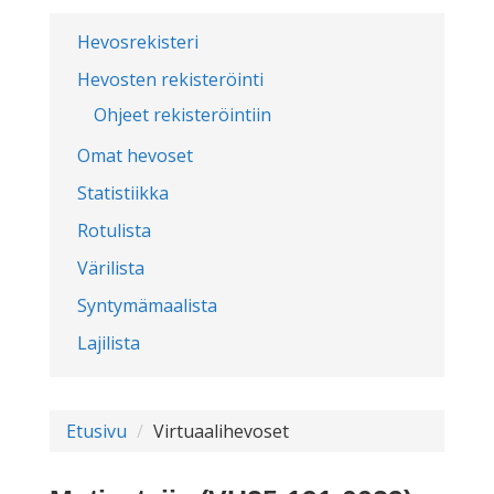
Hevosrekisteri
Hevosten rekisteröinti
Ohjeet rekisteröintiin
Omat hevoset
Statistiikka
Rotulista
Värilista
Syntymämaalista
Lajilista
Etusivu
Virtuaalihevoset