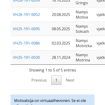
VH26-191-0059
16.10.2025
vjatk
Gringo
Namys
VH26-191-0052
20.08.2025
vjatk
Motiva
Namys
VH25-191-0095
08.05.2025
vjatk
Sokush
Namys
VH25-191-0086
02.03.2025
vjatk
Motvizka
Namys
VH25-191-0030
28.11.2024
vjatk
Motrina
Showing 1 to 5 of 5 entries
Previous
1
Next
Motivatsija on virtuaalihevonen. Se ei ole