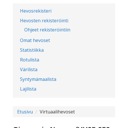
Hevosrekisteri
Hevosten rekisteröinti
Ohjeet rekisteröintiin
Omat hevoset
Statistiikka
Rotulista
Värilista
Syntymämaalista
Lajilista
Etusivu
Virtuaalihevoset