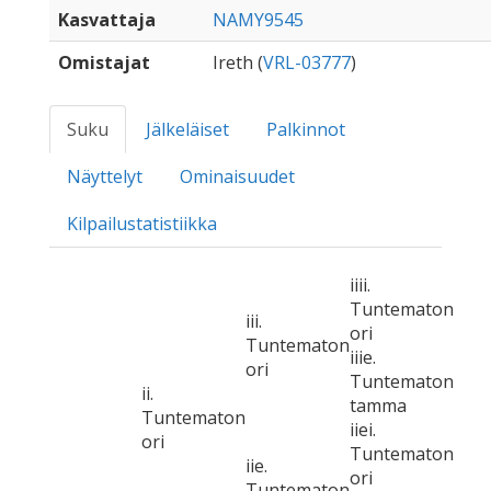
Kasvattaja
NAMY9545
Omistajat
Ireth (
VRL-03777
)
Suku
Jälkeläiset
Palkinnot
Näyttelyt
Ominaisuudet
Kilpailustatistiikka
iiii.
Tuntematon
iii.
ori
Tuntematon
iiie.
ori
Tuntematon
ii.
tamma
Tuntematon
iiei.
ori
Tuntematon
iie.
ori
Tuntematon