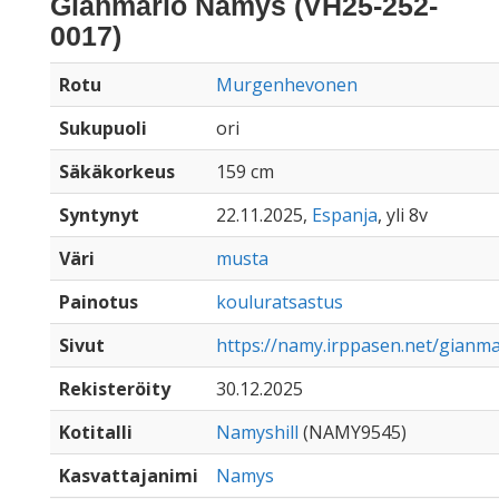
Gianmario Namys (VH25-252-
0017)
Rotu
Murgenhevonen
Sukupuoli
ori
Säkäkorkeus
159 cm
Syntynyt
22.11.2025,
Espanja
, yli 8v
Väri
musta
Painotus
kouluratsastus
Sivut
https://namy.irppasen.net/gianm
Rekisteröity
30.12.2025
Kotitalli
Namyshill
(NAMY9545)
Kasvattajanimi
Namys