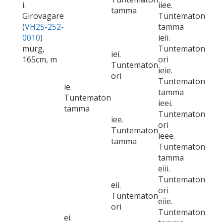
i.
iiee.
tamma
Girovagare
Tuntematon
(
VH25-252-
tamma
0010
)
ieii.
murg,
Tuntematon
iei.
165cm, m
ori
Tuntematon
ieie.
ori
Tuntematon
ie.
tamma
Tuntematon
ieei.
tamma
Tuntematon
iee.
ori
Tuntematon
ieee.
tamma
Tuntematon
tamma
eiii.
Tuntematon
eii.
ori
Tuntematon
eiie.
ori
Tuntematon
ei.