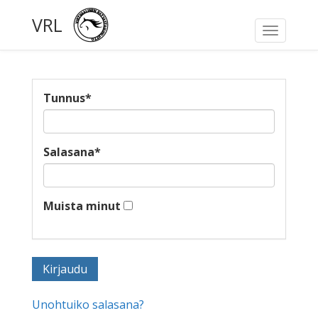
VRL
Toggle
navigati
Tunnus
*
Salasana
*
Muista minut
Unohtuiko salasana?