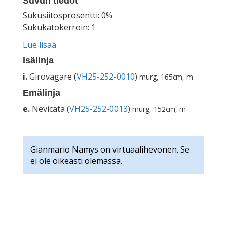
Suvun tiedot
Sukusiitosprosentti: 0%
Sukukatokerroin: 1
Lue lisää
Isälinja
i.
Girovagare (
VH25-252-0010
)
murg, 165cm, m
Emälinja
e.
Nevicata (
VH25-252-0013
)
murg, 152cm, m
Gianmario Namys on virtuaalihevonen. Se
ei ole oikeasti olemassa.