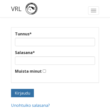
VRL
Toggle
navigati
Tunnus
*
Salasana
*
Muista minut
Unohtuiko salasana?