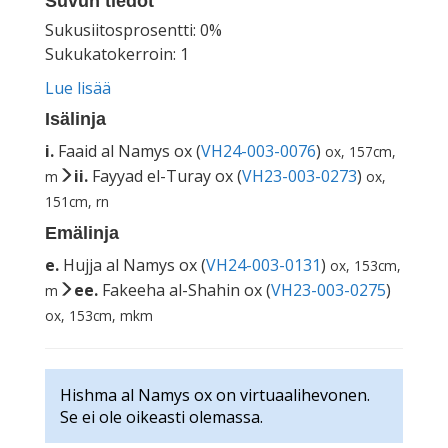
Suvun tiedot
Sukusiitosprosentti: 0%
Sukukatokerroin: 1
Lue lisää
Isälinja
i.
Faaid al Namys ox (
VH24-003-0076
)
ox, 157cm,
ii.
Fayyad el-Turay ox (
VH23-003-0273
)
m
ox,
151cm, rn
Emälinja
e.
Hujja al Namys ox (
VH24-003-0131
)
ox, 153cm,
ee.
Fakeeha al-Shahin ox (
VH23-003-0275
)
m
ox, 153cm, mkm
Hishma al Namys ox on virtuaalihevonen.
Se ei ole oikeasti olemassa.