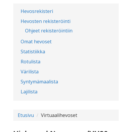
Hevosrekisteri
Hevosten rekisteröinti
Ohjeet rekisteröintiin
Omat hevoset
Statistiikka
Rotulista
Värilista
Syntymämaalista
Lajilista
Etusivu
Virtuaalihevoset