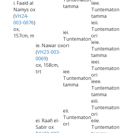
i. Faaid al
iiee.
tamma
Namys ox
Tuntematon
(
VH24-
tamma
003-0076
)
ieii.
ox,
Tuntematon
iei.
157cm, m
ori
Tuntematon
ieie.
ie. Nawar ox
ori
Tuntematon
(
VH23-003-
tamma
0069
)
ieei.
ox, 158cm,
Tuntematon
trt
iee.
ori
Tuntematon
ieee.
tamma
Tuntematon
tamma
eiii.
Tuntematon
eii.
ori
Tuntematon
ei. Raafi el-
eiie.
ori
Sabir ox
Tuntematon