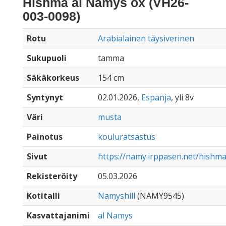
Hishma al Namys ox (VH26-
003-0098)
Rotu
Arabialainen täysiverinen
Sukupuoli
tamma
Säkäkorkeus
154 cm
Syntynyt
02.01.2026,
Espanja
, yli 8v
Väri
musta
Painotus
kouluratsastus
Sivut
https://namy.irppasen.net/hishm
Rekisteröity
05.03.2026
Kotitalli
Namyshill
(NAMY9545)
Kasvattajanimi
al Namys