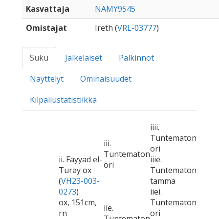
Kasvattaja
NAMY9545
Omistajat
Ireth (
VRL-03777
)
Suku
Jälkeläiset
Palkinnot
Näyttelyt
Ominaisuudet
Kilpailustatistiikka
iiii.
Tuntematon
iii.
ori
Tuntematon
ii. Fayyad el-
iiie.
ori
Turay ox
Tuntematon
(
VH23-003-
tamma
0273
)
iiei.
ox, 151cm,
Tuntematon
iie.
rn
ori
Tuntematon