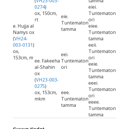
(
VH23-003-
tamma
0274
)
eiei.
ox, 150cm,
Tuntematon
eie.
rt
ori
Tuntematon
e. Hujja al
eiee.
tamma
Namys ox
Tuntematon
(
VH24-
tamma
003-0131
)
eeii.
ox,
Tuntematon
eei.
153cm, m
ori
ee. Fakeeha
Tuntematon
eeie.
al-Shahin
ori
Tuntematon
ox
tamma
(
VH23-003-
eeei.
0275
)
Tuntematon
ox, 153cm,
eee.
ori
mkm
Tuntematon
eeee.
tamma
Tuntematon
tamma