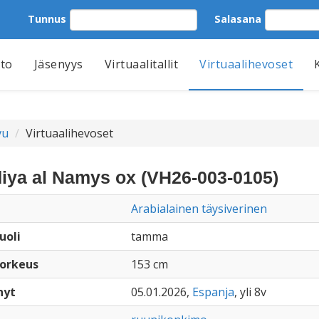
Tunnus
Salasana
tto
Jäsenyys
Virtuaalitallit
Virtuaalihevoset
vu
Virtuaalihevoset
iya al Namys ox (VH26-003-0105)
Arabialainen täysiverinen
uoli
tamma
orkeus
153 cm
nyt
05.01.2026,
Espanja
, yli 8v