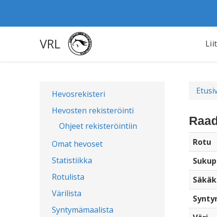
VRL
Lii
Etusi
Hevosrekisteri
Hevosten rekisteröinti
Raad
Ohjeet rekisteröintiin
Rotu
Omat hevoset
Statistiikka
Sukup
Rotulista
Säkäk
Värilista
Synty
Syntymämaalista