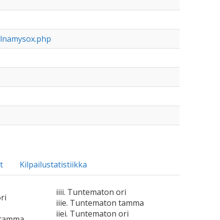
alnamysox.php
t
Kilpailustatistiikka
iiii. Tuntematon ori
ri
iiie. Tuntematon tamma
iiei. Tuntematon ori
 tamma