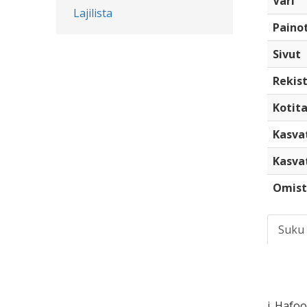
Väri
Lajilista
Paino
Sivut
Rekist
Kotita
Kasva
Kasva
Omist
Suku
i. Hafo