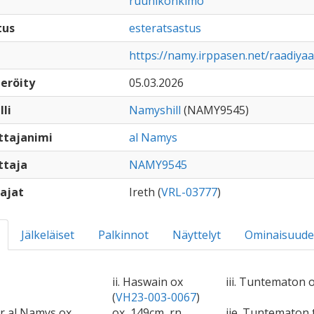
ruunikonkimo
tus
esteratsastus
https://namy.irppasen.net/raadiya
eröity
05.03.2026
lli
Namyshill
(NAMY9545)
ttajanimi
al Namys
ttaja
NAMY9545
ajat
Ireth (
VRL-03777
)
Jälkeläiset
Palkinnot
Näyttelyt
Ominaisuude
ii. Haswain ox
iii. Tuntematon o
(
VH23-003-0067
)
or al Namys ox
ox, 149cm, rn
iie. Tuntematon