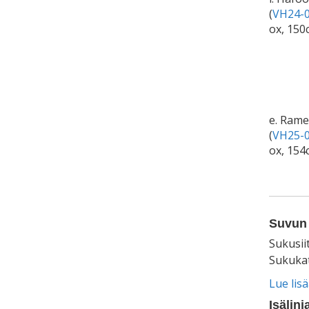
(
VH24-0
ox, 150
e. Rame
(
VH25-0
ox, 154
Suvun 
Sukusii
Sukukat
Lue lis
Isälinj