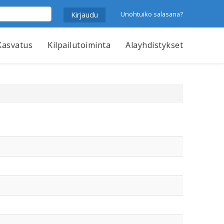
Unohtuiko salasana?
Kasvatus
Kilpailutoiminta
Alayhdistykset