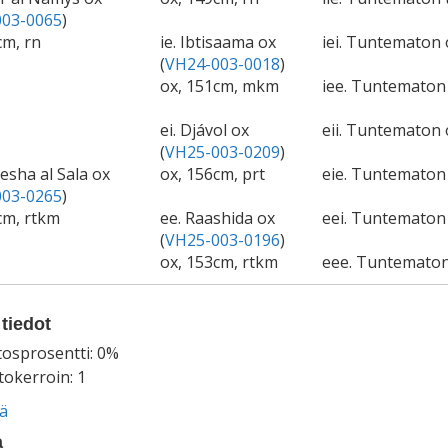
03-0065
)
cm, rn
ie. Ibtisaama ox
iei. Tuntematon 
(
VH24-003-0018
)
ox, 151cm, mkm
iee. Tuntemato
ei. Djávol ox
eii. Tuntematon 
(
VH25-003-0209
)
esha al Sala ox
ox, 156cm, prt
eie. Tuntemato
03-0265
)
cm, rtkm
ee. Raashida ox
eei. Tuntematon 
(
VH25-003-0196
)
ox, 153cm, rtkm
eee. Tuntemato
tiedot
tosprosentti: 0%
okerroin: 1
ää
a